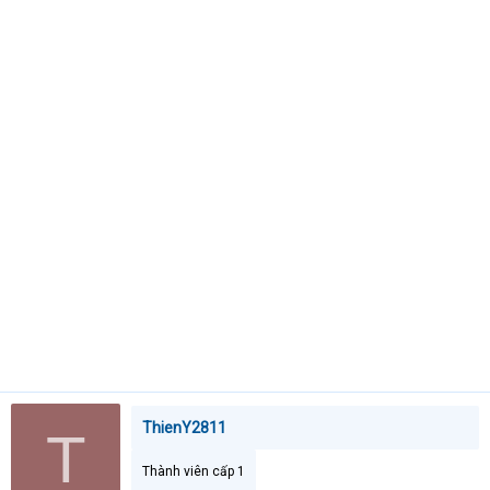
t
e
r
ThienY2811
T
Thành viên cấp 1