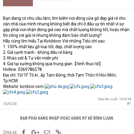
Bạn đang có nhu cầu làm, tìm kiếm nơi đóng cửa gỗ đẹp giá rẻ cho
căn nhà của mình nhưng không biết địa chỉ ở đâu uy tín nhất vì sợ
gặp phải nơi nhận đóng giá cao mà chất lượng không tốt, hoặc nhận
thi công với giá rẻ nhưng không đảm bảo chất lượng?
Hãy cùng tìm hiểu Tại Kotddoor Với những Tiêu chí sau :
1. 100% chất liệu gỗ loại tốt, đẹp, chất lượng cao
2. Giá cạnh tranh - không đâu rẻ bằng
3. Khảo sát & Tư vấn miễn phí
4. Giá tại xưởng không qua trung gian【hình thực tế】
Hotline: 0369786578
Địa chỉ: 10/1F Tô kí , ấp Tam Đông, thới Tam Thôn H.Hóc Môn,
Tp.HCM
Website: kotdoor.com
Sửa lần cuối:
15/5/24
15/5/24
#1
BẠN PHẢI ĐĂNG NHẬP HOẶC ĐĂNG KÝ ĐỂ BÌNH LUẬN.
Facebook
Google+
Email
Link
Chia sẻ: