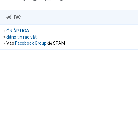
ĐỐI TÁC
»
ỔN ÁP LIOA
»
đăng tin rao vặt
» Vào
Facebook Group
để SPAM