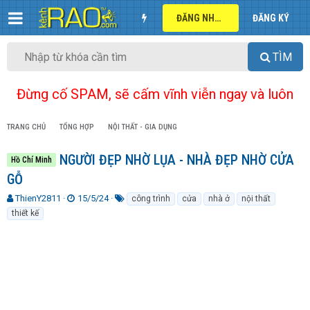
ĐĂNG NHẬP
ĐĂNG KÝ
TÌM
Đừng cố SPAM, sẽ cấm vĩnh viễn ngay và luôn
TRANG CHỦ
TỔNG HỢP
NỘI THẤT - GIA DỤNG
NGƯỜI ĐẸP NHỜ LỤA - NHÀ ĐẸP NHỜ CỬA
Hồ Chí Minh
GỖ
T
N
T
ThienY2811
15/5/24
công trình
cửa
nhà ở
nội thất
h
g
ừ
thiết kế
r
à
k
e
y
h
a
g
ó
d
ử
a
s
i
t
a
r