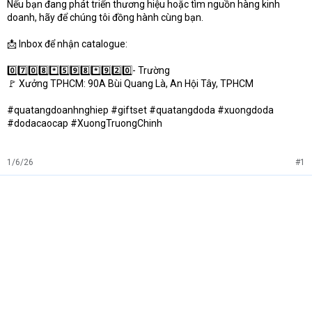
Nếu bạn đang phát triển thương hiệu hoặc tìm nguồn hàng kinh
doanh, hãy để chúng tôi đồng hành cùng bạn.
📩 Inbox để nhận catalogue:
0️⃣7️⃣0️⃣8️⃣*️⃣5️⃣9️⃣8️⃣*️⃣9️⃣2️⃣0️⃣- Trường
🚩 Xưởng TPHCM: 90A Bùi Quang Là, An Hội Tây, TPHCM
#quatangdoanhnghiep #giftset #quatangdoda #xuongdoda
#dodacaocap #XuongTruongChinh
1/6/26
#1