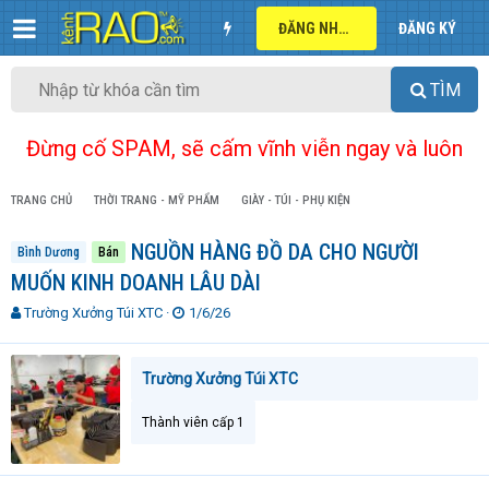
ĐĂNG NHẬP
ĐĂNG KÝ
TÌM
Đừng cố SPAM, sẽ cấm vĩnh viễn ngay và luôn
TRANG CHỦ
THỜI TRANG - MỸ PHẨM
GIÀY - TÚI - PHỤ KIỆN
NGUỒN HÀNG ĐỒ DA CHO NGƯỜI
Bình Dương
Bán
MUỐN KINH DOANH LÂU DÀI
T
N
Trường Xưởng Túi XTC
1/6/26
h
g
r
à
e
y
Trường Xưởng Túi XTC
a
g
d
ử
Thành viên cấp 1
s
i
t
a
r