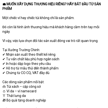
💼 MUỐN XÂY DỰNG THƯƠNG HIỆU RIÊNG? HÃY BẮT ĐẦU TỪ SẢN
t
PHẨM
e
r
Một chiếc ví hay chiếc túi không chỉ là sản phẩm.
Đó còn là hình ảnh thương hiệu mà khách hàng cầm trên tay mỗi
ngày.
Vì vậy, việc lựa chọn đối tác sản xuất đóng vai trò rất quan trọng.
Tại Xưởng Trường Chinh:
✔ Nhận sản xuất theo thiết kế riêng
✔ Tư vấn chất liệu phù hợp ngân sách
✔ In hoặc dập logo theo yêu cầu
✔ Hỗ trợ từ mẫu thử đến thành phẩm
✔ Chứng từ CO CQ, VAT đầy đủ
Các dòng sản phẩm nổi bật:
👜 Túi xách – cặp công sở
👛 Ví da – ví namecard
👔 Thắt lưng da
🎁 Bộ quà tặng doanh nghiệp