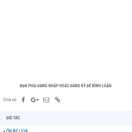
BẠN PHẢI ĐĂNG NHẬP HOẶC ĐĂNG KÝ ĐỂ BÌNH LUẬN.
Facebook
Google+
Email
Link
Chia sẻ:
ĐỐI TÁC
»
ỔN ÁP LIOA