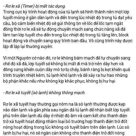
t
- Rơ le xã (Timer) bị mất tác dụng.
e
Trong cực kỳ trình hoạt động của tủ lạnh sẽ hình thành nên một lớp
r
tuyết mỏng ở gần dàn lạnh và đến trong lúc nhiệt độ trong tủ đạt yêu
cầu, bộ cảm biến nhiệt độ sẽ gửi thông tin về lốc để lốc tạm ngắt
đồng thời rơ le xã sẽ tự động chuyển mạch sang chức năng xã đá
làm tan lớp tuyết cho đến trong lúc nhiệt độ trong tủ tăng lên, block
hoạt động và chuyển sang quy trình ban đầu. Vô cùng trình này được
lặp đi lặp lại thường xuyên.
Vì một Nguyên cớ nào đó, rơ le không bám mạch để tự chuyển sang
chế độ xã đá, lớp tuyết sẽ không bị mất đi mà trở nên dày hơn và
đông cứng khiến cuộn dây mô tơ bị cháy, bánh răng bị kẹt khiến quá
trình truyền nhiệt kém, tủ lạnh khó lạnh và dễ xảy ra hư hao những
bộ phận khác nếu như không kịp khắc phục, không bị hư hại.
- Rơ le xã tuyết (sò lạnh) không thông mạch.
Rơ le xã tuyết hay thường gọi nôm na là sò lạnh thường được kẹp
vào dàn lạnh và gắn phía sau ngăn đá tủ lạnh để nhận biết lớp tuyết
phủ trên dàn lạnh đủ dày ở nhiệt độ âm và cam kết cho thanh điện
trở xả tuyết hoạt động nhằm loại bỏ trường hợp thanh điện trở đốt
nóng hoạt động trong lúc không có tuyết bám trên dàn lạnh. Lúc sò
lạnh bị hư hại, nó sẽ ngăn cản không cho thanh điện trở đốt nóng