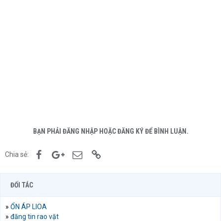
BẠN PHẢI ĐĂNG NHẬP HOẶC ĐĂNG KÝ ĐỂ BÌNH LUẬN.
Facebook
Google+
Email
Link
Chia sẻ:
ĐỐI TÁC
»
ỔN ÁP LIOA
»
đăng tin rao vặt