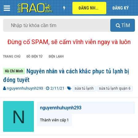
ĐĂNG NHẬP
ĐĂNG KÝ
TÌM
Đừng cố SPAM, sẽ cấm vĩnh viễn ngay và luôn
TRANG CHỦ
ĐỒ ĐIỆN TỬ
ĐIỆN LẠNH
Nguyên nhân và cách khắc phục tủ lạnh bị
Hồ Chí Minh
đóng tuyết
T
N
T
nguyennhuhuynh293
2/11/21
sửa tủ lạnh
sửa tủ lạnh quận 6
h
g
ừ
r
à
k
e
y
h
nguyennhuhuynh293
N
a
g
ó
d
ử
a
Thành viên cấp 1
s
i
t
a
r