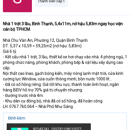
Thành viên cấp 1
Nhà 1 trệt 3 lầu, Bình Thạnh, 5,4x11m, nở hậu 5,83m ngay học viện
cán bộ TPHCM.
Nhà Chu Văn An, Phường 12, Quận Bình Thạnh.
DT: 5,37 x 10,59 = 59,25m2 (nở hậu: 5,83m).
Giá 6 tỷ.
- Kết cấu nhà 1 trệt, 3 lầu, thiết kế xe hơi chạy vào nhà. 4 phòng ngủ, 1
phòng chức năng, phòng khách, phòng bếp & vật liệu xây dựng cao
cấp.
Nội thất cao Inax, gạch bóng kiến, máy nóng lạnh mặt trời, cửa kính
cường lực Window, cửa cuốn thông minh, bồn nước 1000 lít...
- Đã có sổ hồng riêng. Giá tốt khu vực, thanh toán linh hoạt, ngân
hàng BIDV hỗ trợ 70% giá trị chuyển nhượng.
- Đường trước nhà 4m.
- Khu dân cư đông bộ, nhà đã có sổ hồng, đã hoàn công.
LH: 0767.760.064 – Nhà Phố Như Sáng.
Đính kèm
92243741_133732128212077_6155912784962912256_o.jpg