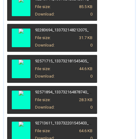
File size
85.5 KB
Download
0
92283694_133732148212075_4226824397148651520_n.jpg
File size
31.7 KB
Download
0
92571715_133732181545405_8105880177034133504_o.jpg
File size
44.6 KB
Download
0
92571894_133732164878740_3319983069535928320_n.jpg
File size
28.3 KB
Download
0
92713611_133732201545403_7555401653294202880_o.jpg
File size
64.6 KB
Download
0