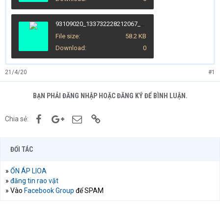
93109020_133732228212067_4484845987679961088_o.jpg
File size
58.2 KB
Download
0
21/4/20
#1
BẠN PHẢI ĐĂNG NHẬP HOẶC ĐĂNG KÝ ĐỂ BÌNH LUẬN.
Facebook
Google+
Email
Link
Chia sẻ:
ĐỐI TÁC
»
ỔN ÁP LIOA
»
đăng tin rao vặt
» Vào
Facebook Group
để SPAM