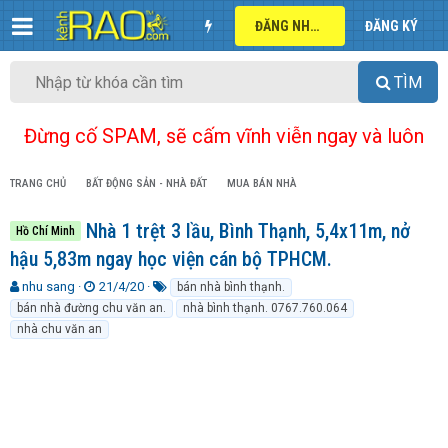
ĐĂNG NHẬP
ĐĂNG KÝ
TÌM
Đừng cố SPAM, sẽ cấm vĩnh viễn ngay và luôn
TRANG CHỦ
BẤT ĐỘNG SẢN - NHÀ ĐẤT
MUA BÁN NHÀ
Nhà 1 trệt 3 lầu, Bình Thạnh, 5,4x11m, nở
Hồ Chí Minh
hậu 5,83m ngay học viện cán bộ TPHCM.
T
N
T
nhu sang
21/4/20
bán nhà bình thạnh.
h
g
ừ
bán nhà đường chu văn an.
nhà bình thạnh. 0767.760.064
r
à
k
nhà chu văn an
e
y
h
a
g
ó
d
ử
a
s
i
t
a
r