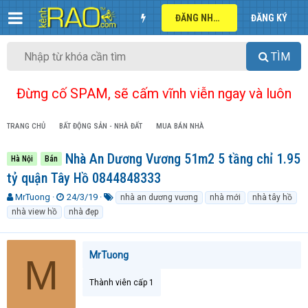
ĐĂNG NHẬP
ĐĂNG KÝ
TÌM
Đừng cố SPAM, sẽ cấm vĩnh viễn ngay và luôn
TRANG CHỦ
BẤT ĐỘNG SẢN - NHÀ ĐẤT
MUA BÁN NHÀ
Nhà An Dương Vương 51m2 5 tầng chỉ 1.95
Hà Nội
Bán
tỷ quận Tây Hồ 0844848333
T
N
T
MrTuong
24/3/19
nhà an dương vương
nhà mới
nhà tây hồ
h
g
ừ
nhà view hồ
nhà đẹp
r
à
k
e
y
h
a
g
ó
MrTuong
M
d
ử
a
s
i
t
Thành viên cấp 1
a
r