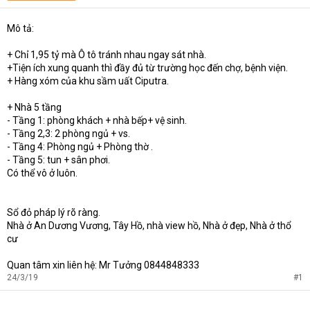
t
e
Mô tả:
r
+ Chỉ 1,95 tỷ mà Ô tô tránh nhau ngay sát nhà.
+Tiện ích xung quanh thì đầy đủ từ trường học đến chợ, bệnh viện.
+ Hàng xóm của khu sầm uất Ciputra.
+ Nhà 5 tầng
- Tầng 1: phòng khách + nhà bếp+ vệ sinh.
- Tầng 2,3: 2 phòng ngủ + vs.
- Tầng 4: Phòng ngủ + Phòng thờ .
- Tầng 5: tun + sân phơi.
Có thể vô ở luôn.
Sổ đỏ pháp lý rõ ràng.
Nhà ở An Dương Vương, Tây Hồ, nhà view hồ, Nhà ở đẹp, Nhà ở thổ
cư
Quan tâm xin liên hệ: Mr Tưởng 0844848333
24/3/19
#1