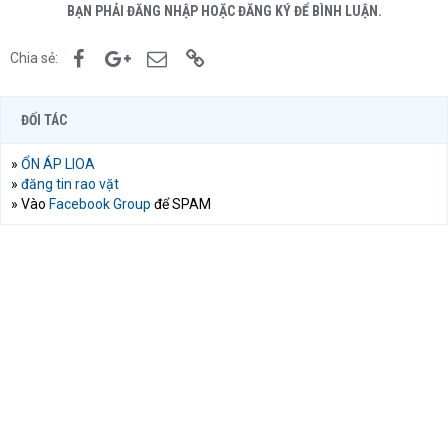
BẠN PHẢI ĐĂNG NHẬP HOẶC ĐĂNG KÝ ĐỂ BÌNH LUẬN.
Facebook
Google+
Email
Link
Chia sẻ:
ĐỐI TÁC
»
ỔN ÁP LIOA
»
đăng tin rao vặt
» Vào
Facebook Group
để SPAM