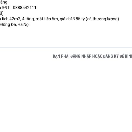
 ràng
Bun SĐT - 0888542111
ới)
 tích 42m2, 4 tầng, mặt tiền 5m, giá chỉ 3.85 tỷ (có thương lượng)
 Đống Đa, Hà Nội
BẠN PHẢI ĐĂNG NHẬP HOẶC ĐĂNG KÝ ĐỂ BÌN