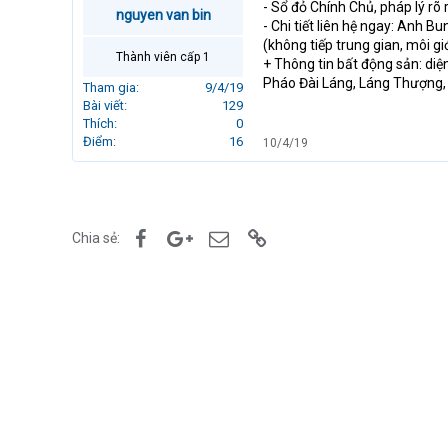
- Sổ đỏ Chính Chủ, pháp lý rõ
r
nguyen van bin
- Chi tiết liên hệ ngay: Anh 
t
(không tiếp trung gian, môi gi
e
Thành viên cấp 1
+ Thông tin bất động sản: diện
r
Pháo Đài Láng, Láng Thượng,
Tham gia
9/4/19
Bài viết
129
Thích
0
Điểm
16
10/4/19
Facebook
Google+
Email
Link
Chia sẻ: