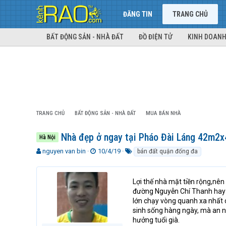
ĐĂNG TIN
TRANG CHỦ
BẤT ĐỘNG SẢN - NHÀ ĐẤT
ĐỒ ĐIỆN TỬ
KINH DOANH
TRANG CHỦ
BẤT ĐỘNG SẢN - NHÀ ĐẤT
MUA BÁN NHÀ
Nhà đẹp ở ngay tại Pháo Đài Láng 42m2
Hà Nội
T
N
T
nguyen van bin
10/4/19
bán đất quận đống đa
h
g
ừ
r
à
k
e
y
h
Lợi thế nhà mặt tiền rộng,nên
a
g
ó
đường Nguyễn Chí Thanh hay đ
d
ử
a
lớn chạy vòng quanh xa nhất c
s
i
sinh sống hàng ngày, mà an ni
t
hưởng tuổi già.
a