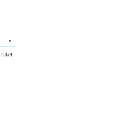
#1
H LUẬN.