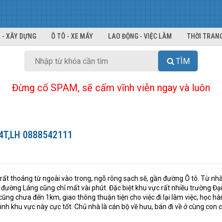
 - XÂY DỰNG
Ô TÔ - XE MÁY
LAO ĐỘNG - VIỆC LÀM
THỜI TRANG
TÌM
Đừng cố SPAM, sẽ cấm vĩnh viễn ngay và luôn
x4T,LH 0888542111
 rất thoáng từ ngoài vào trong, ngõ rông sạch sẽ, gần đường Ô tô. Từ nhà
ường Láng cũng chỉ mất vài phút. Đặc biệt khu vực rất nhiều trường Đạ
ũng chưa đến 1km, giao thông thuận tiện cho việc đi lại làm việc, học hà
nh khu vực này cực tốt. Chủ nhà là cán bộ về hưu, bán đi về ở cùng con 