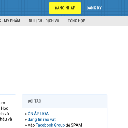
ĐĂNG NHẬP
ĐĂNG KÝ
 - MỸ PHẨM
DU LỊCH - DỊCH VỤ
TỔNG HỢP
ĐỐI TÁC
 ra
i Học
nh và
»
ỔN ÁP LIOA
cháu và
»
đăng tin rao vặt
» Vào
Facebook Group
để SPAM