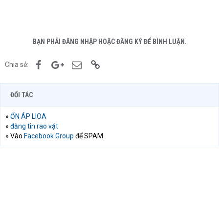
BẠN PHẢI ĐĂNG NHẬP HOẶC ĐĂNG KÝ ĐỂ BÌNH LUẬN.
Facebook
Google+
Email
Link
Chia sẻ:
ĐỐI TÁC
»
ỔN ÁP LIOA
»
đăng tin rao vặt
» Vào
Facebook Group
để SPAM