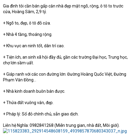
t
Gia đình tôi cần bán gấp căn nhà đẹp mặt ngõ, rộng, ô tô to trước
e
cửa, Hoàng Sâm, 2,9 tỷ.
r
+ Ngõ to, đẹp, ô tô đỗ cửa.
+ Nhà 4 tầng, thoáng rộng.
+ Khu vực an ninh tốt, dân trí cao.
+ Tiện ích, an sinh xã hội đầy đủ, gần các trường Đại học, Trung học,
chợ lớn sầm uất.
+ Giáp ranh với các con đường lớn: Đường Hoàng Quốc Việt, Đường
Phạm Văn Đồng…
+ Nhà kinh doanh buôn bán được.
+ Thửa đất vuông vắn, đẹp.
+ Pháp lý: Sổ đỏ chính chủ, sẵn giao dịch.
Liên hệ Nghĩa: 0982841268 (Miễn trung gian, nhà đất, Môi giới).