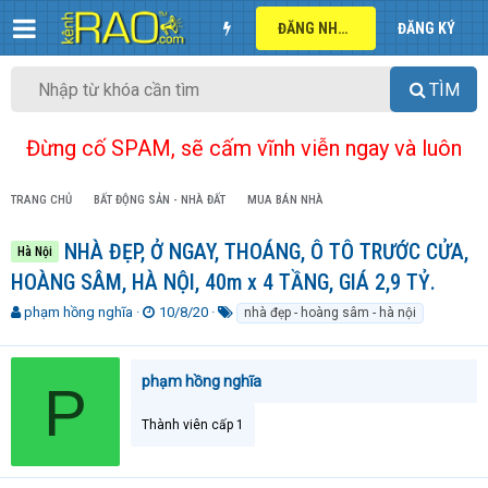
ĐĂNG NHẬP
ĐĂNG KÝ
TÌM
Đừng cố SPAM, sẽ cấm vĩnh viễn ngay và luôn
TRANG CHỦ
BẤT ĐỘNG SẢN - NHÀ ĐẤT
MUA BÁN NHÀ
NHÀ ĐẸP, Ở NGAY, THOÁNG, Ô TÔ TRƯỚC CỬA,
Hà Nội
HOÀNG SÂM, HÀ NỘI, 40m x 4 TẦNG, GIÁ 2,9 TỶ.
T
N
T
phạm hồng nghĩa
10/8/20
nhà đẹp - hoàng sâm - hà nội
h
g
ừ
r
à
k
e
y
h
phạm hồng nghĩa
P
a
g
ó
d
ử
a
Thành viên cấp 1
s
i
t
a
r