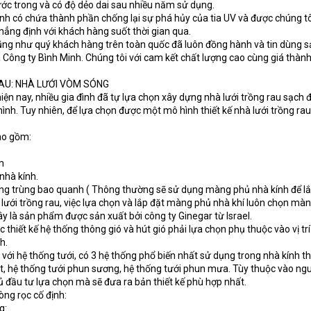
ước trong và có độ dẻo dai sau nhiều năm sử dụng.
inh có chứa thành phần chống lại sự phá hủy của tia UV và được chúng t
hẳng định với khách hàng suốt thời gian qua.
cũng như quý khách hàng trên toàn quốc đã luôn đồng hành và tin dùng 
Công ty Bình Minh. Chúng tôi với cam kết chất lượng cao cùng giá thành
RAU: NHÀ LƯỚI VÒM SÓNG
iện nay, nhiều gia đình đã tự lựa chọn xây dựng nhà lưới trồng rau sạch 
nh. Tuy nhiên, để lựa chọn được một mô hình thiết kế nhà lưới trồng ra
ao gồm:
m
nhà kính.
ông trùng bao quanh ( Thông thường sẽ sử dụng màng phủ nhà kính để lắ
lưới trồng rau, việc lựa chọn và lắp đặt màng phủ nhà khí luôn chọn mà
ây là sản phẩm được sản xuất bởi công ty Ginegar từ Israel.
c thiết kế hệ thống thông gió và hút gió phải lựa chọn phụ thuộc vào vị trí
h.
 với hệ thống tưới, có 3 hệ thống phổ biến nhất sử dụng trong nhà kính 
iọt, hệ thống tưới phun sương, hệ thống tưới phun mưa. Tùy thuộc vào ng
 đầu tư lựa chọn mà sẽ đưa ra bản thiết kế phù hợp nhất.
òng rọc cố định:
g: