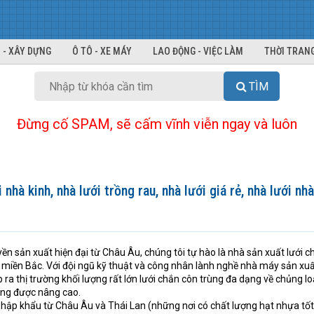
 - XÂY DỰNG
Ô TÔ - XE MÁY
LAO ĐỘNG - VIỆC LÀM
THỜI TRANG
TÌM
Đừng cố SPAM, sẽ cấm vĩnh viễn ngay và luôn
 nhà kinh, nhà lưới trồng rau, nhà lưới giá rẻ, nhà lưới n
yền sản xuất hiện đại từ Châu Âu, chúng tôi tự hào là nhà sản xuất lưới 
tại miền Bắc. Với đội ngũ kỹ thuật và công nhân lành nghề nhà máy sản xu
a thị trường khối lượng rất lớn lưới chắn côn trùng đa dạng về chủng loạ
ừng được nâng cao.
nhập khẩu từ Châu Âu và Thái Lan (những nơi có chất lượng hạt nhựa tốt