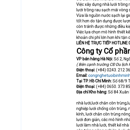
Việc xây dựng nhà lưới trồng 
lưới trồng rau sạch mái vòng
Vừa là nguồn nước sạch lại gi
tốt hơn do tận dụng được lượ
còn tránh được những điều kiện
Việc lựa chọn mô hình thiết k
khoản chi phí lớn hơn khi tận 
LIÊN HỆ TRỰC TIẾP HOTLINE
:
Công ty Cổ phầ
VP bán hàng
Hà Nội:
Số 2, Ngõ
( Bên cạnh trường CĐ Du lịch 
Điện thoại:
(+84) 0243. 212 36
Email:
congnghetuoibinhmin
Tại TP. Hồ Chí Minh:
Số 68/9 T
Điện thoại:
(+84) 0650. 373 85
Địa chỉ Kho hàng:
Số 84 Xuân
nhà lưới,lưới chắn côn trùng,
nghiệp lưới chống côn trùng, n
kính, lưới chắn côn trùng nôn
lưới đơn giản, các mô hình nhà
lưới làm nhà lưới, thiết kế nhà