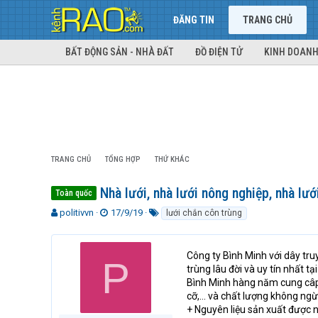
ĐĂNG TIN
TRANG CHỦ
BẤT ĐỘNG SẢN - NHÀ ĐẤT
ĐỒ ĐIỆN TỬ
KINH DOANH
TRANG CHỦ
TỔNG HỢP
THỨ KHÁC
Nhà lưới, nhà lưới nông nghiệp, nhà lưới
Toàn quốc
T
N
T
politivvn
17/9/19
lưới chắn côn trùng
h
g
ừ
r
à
k
e
y
h
Công ty Bình Minh với dây tru
P
a
g
ó
trùng lâu đời và uy tín nhất 
d
ử
a
Bình Minh hàng năm cung câp r
s
i
cỡ,… và chất lượng không ng
t
+ Nguyên liệu sản xuất được 
a