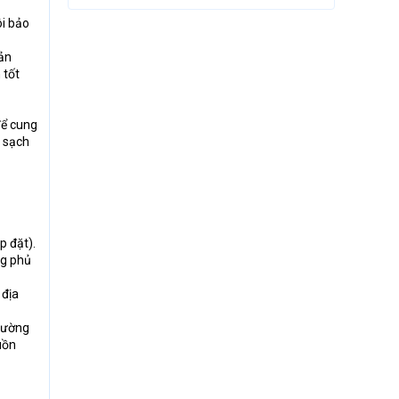
ôi bảo
sản
 tốt
để cung
u sạch
p đặt).
ng phủ
 địa
thường
uồn