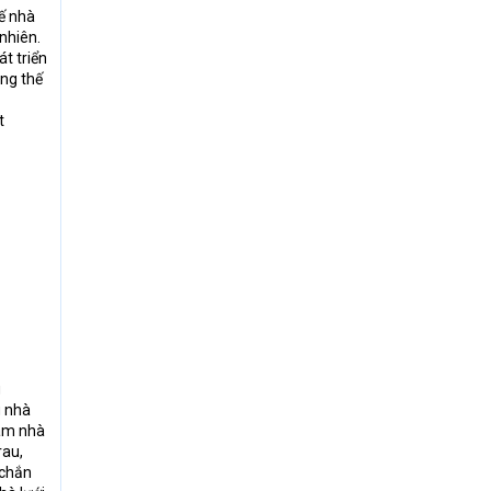
kế nhà
nhiên.
t triển
ng thế
t
g
g nhà
làm nhà
rau,
 chắn