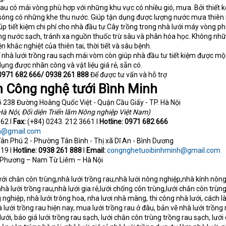
rau có mái vòng phù hợp với những khu vực có nhiều gió, mưa. Bởi thiết 
 sóng có những khe thu nước. Giúp tận dụng được lượng nước mưa thiên 
úp tiết kiệm chi phí cho nhà đầu tư.Cây trồng trong nhà lưới máy vòng phá
ng nước sạch, tránh xa nguồn thuốc trừ sâu và phân hóa học. Không nhữ
 khắc nghiệt của thiên tai, thời tiết và sâu bệnh.
ế nhà lưới trồng rau sạch mái vòm còn giúp nhà đầu tư tiết kiệm được mộ
dụng được nhân công và vật liệu giá rẻ, sẵn có.
0971 682 666/ 0938 261 888
Để được tư vấn và hỗ trợ
n Công nghệ tưới Bình Minh
 238 Đường Hoàng Quốc Việt - Quận Cầu Giấy - TP. Hà Nội
Hà Nội, Đối diện Triển lãm Nông nghiệp Việt Nam)
62 I
Fax:
(+84) 0243. 212 3661 I
Hotline:
0971 682 666
h@gmail.com
ân Phú 2 - Phường Tân Bình - Thị xã Dĩ An - Bình Dương
19 I
Hotline: 0938 261 888
I
Email:
congnghetuoibinhminh@gmail.com
 Phương – Nam Từ Liêm – Hà Nội
lưới chắn côn trùng,nhà lưới trồng rau,nhà lưới nông nghiệp,nhà kính nôn
hà lưới trồng rau,nhà lưới gia rẻ,lưới chống côn trùng,lưới chắn côn trùn
g nghiệp, nhà lưới trông hoa, nha lươi nhà màng, thi công nhà lưới, cách 
 lưới trồng rau hiện nay, mua lưới trồng rau ở đâu, bản vẽ nhà lưới trồng 
 lưới, báo giá lưới trồng rau sạch, lưới chắn côn trùng trồng rau sạch, lưới