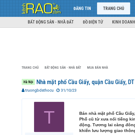
ĐĂNG TIN
TRANG CHỦ
BẤT ĐỘNG SẢN - NHÀ ĐẤT
ĐỒ ĐIỆN TỬ
KINH DOANH
TRANG CHỦ
BẤT ĐỘNG SẢN - NHÀ ĐẤT
MUA BÁN NHÀ
Nhà mặt phố Cầu Giấy, quận Cầu Giấy, DT 
Hà Nội
T
N
truongbdsthocu
31/10/23
h
g
r
à
e
y
T
a
g
Bán nhà mặt phố Cầu Giấy,
d
ử
Phố cũ từ xưa nổi tiếng ki
s
i
động. Tương lai càng đông 
t
khiến lưu lượng giao thông
a