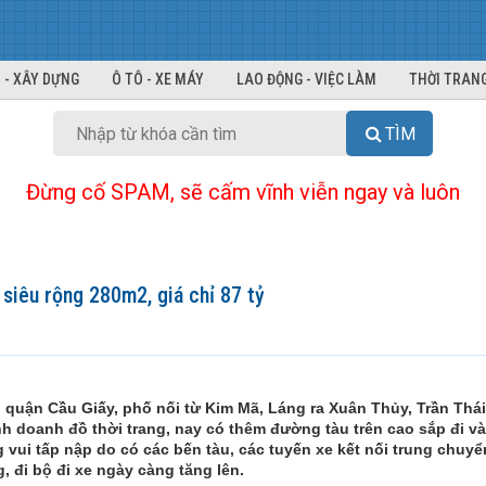
 - XÂY DỰNG
Ô TÔ - XE MÁY
LAO ĐỘNG - VIỆC LÀM
THỜI TRANG
TÌM
Đừng cố SPAM, sẽ cấm vĩnh viễn ngay và luôn
siêu rộng 280m2, giá chỉ 87 tỷ
 quận Cầu Giấy, phố nối từ Kim Mã, Láng ra Xuân Thủy, Trần Thá
nh doanh đồ thời trang, nay có thêm đường tàu trên cao sắp đi v
vui tấp nập do có các bến tàu, các tuyến xe kết nối trung chuyể
, đi bộ đi xe ngày càng tăng lên.