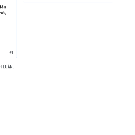
tiện
hố,
#1
H LUẬN.