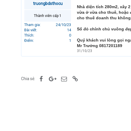
truongbdsthocu
r
Nhà diện tích 280m2, xây 2
t
vừa ở vừa cho thuê, hoặc đ
e
Thành viên cấp 1
cho thuê doanh thu không d
r
Tham gia
24/10/23
Sổ đỏ chính chủ vuông đẹp
Bài viết
14
Thích
0
Quý khách vui lòng gọi ng
Điểm
1
Mr Trưởng 0817201189
31/10/23
Facebook
Google+
Email
Link
Chia sẻ: