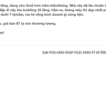
 tầng, đang cho thuê hơn trăm triệu/tháng. Nhà xây đã lâu thuận 
ập đi xây tòa building 10 tầng, hầm xe, thang máy thì đẹp nhất p
ưới 7 tỷ/năm, vỉa hè rộng kinh doanh gì cũng tiện.
, giá bán 87 tỷ còn thương lượng.
ay!
BẠN PHẢI ĐĂNG NHẬP HOẶC ĐĂNG KÝ ĐỂ BÌN