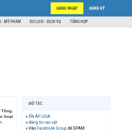
ĐĂNG NHẬP
ĐĂNG KÝ
 - MỸ PHẨM
DU LỊCH - DỊCH VỤ
TỔNG HỢP
ĐỐI TÁC
i Tông.
ào hoạt
»
ỔN ÁP LIOA
n
»
đăng tin rao vặt
» Vào
Facebook Group
để SPAM