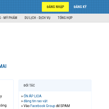
ĐĂNG NHẬP
ĐĂNG KÝ
 - MỸ PHẨM
DU LỊCH - DỊCH VỤ
TỔNG HỢP
MAI
ĐỐI TÁC
uy
»
ỔN ÁP LIOA
»
đăng tin rao vặt
 công
» Vào
Facebook Group
để SPAM