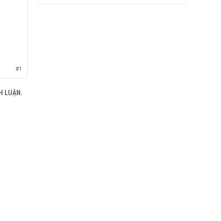
#1
H LUẬN.