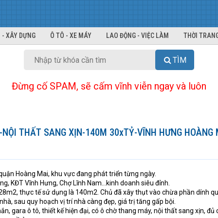
 - XÂY DỰNG
Ô TÔ - XE MÁY
LAO ĐỘNG - VIỆC LÀM
THỜI TRANG
TÌM
Đừng cố SPAM, sẽ cấm vĩnh viễn ngay và luôn
-NỘI THẤT SANG XỊN-140M 30xTỶ-VĨNH HƯNG HOÀNG 
 quận Hoàng Mai, khu vực đang phát triển từng ngày.
, KĐT Vĩnh Hưng, Chợ Lĩnh Nam...kinh doanh siêu đỉnh.
 128m2, thực tế sử dụng là 140m2. Chủ đã xây thụt vào chừa phần dính q
à, sau quy hoạch vị trí nhà càng đẹp, giá trị tăng gấp bội.
n, gara ô tô, thiết kế hiện đại, có ô chờ thang máy, nội thất sang xịn, đủ