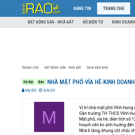
ĐĂNG TIN
TRANG CHỦ
BẤT ĐỘNG SẢN - NHÀ ĐẤT
ĐỒ ĐIỆN TỬ
KINH DOANH
TRANG CHỦ
BẤT ĐỘNG SẢN - NHÀ ĐẤT
MUA BÁN NHÀ
NHÀ MẶT PHỐ-VỈA HÈ-KINH DOANH
Hà Nội
Bán
T
N
My Đỗ
6/6/23
h
g
r
à
e
y
Vị trí nhà mặt phố Vĩnh Hưng
M
a
g
Gần trường TH-THCS Vĩnh Hưng
d
ử
Mặt phố, vỉa hè, diện tích sổ
s
i
hoạch nên ko ảnh hưởng đến nh
t
Nhà 6 tầng, khung cột chắc chắ
a