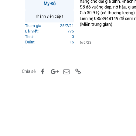
năng cho đại gia đình. Khách 
My Đỗ
r
Sổ đỏ vuông đẹp, nở hậu, giao
t
Giá 30.9 tỷ (có thương lượng).
e
Thành viên cấp 1
Liên hệ 0853948149 để xem nh
r
(Miễn trung gian)
Tham gia
25/7/21
Bài viết
776
Thích
0
Điểm
16
6/6/23
Facebook
Google+
Email
Link
Chia sẻ: