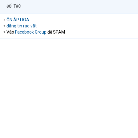
ĐỐI TÁC
»
ỔN ÁP LIOA
»
đăng tin rao vặt
» Vào
Facebook Group
để SPAM