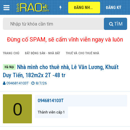
ĐĂNG NHẬP
ĐĂNG KÝ
TÌM
Đừng cố SPAM, sẽ cấm vĩnh viễn ngay và luôn
TRANG CHỦ
BẤT ĐỘNG SẢN - NHÀ ĐẤT
THUÊ VÀ CHO THUÊ NHÀ
Nhà mình cho thuê nhà, Lê Văn Lương, Khuất
Hà Nội
Duy Tiến, 182m2x 2T -48 tr
T
N
0946814103T
8/7/26
h
g
r
à
e
y
0946814103T
0
a
g
d
ử
Thành viên cấp 1
s
i
t
a
r