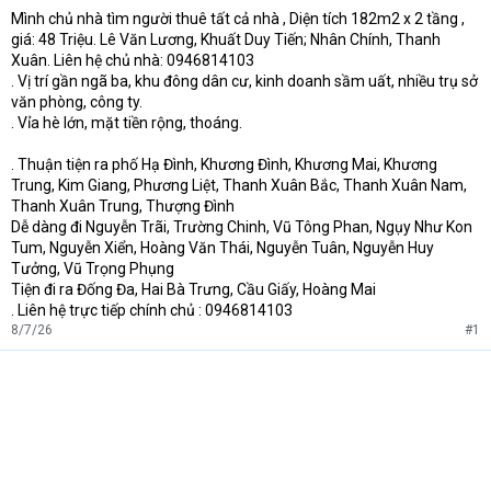
Mình chủ nhà tìm người thuê tất cả nhà , Diện tích 182m2 x 2 tầng ,
t
giá: 48 Triệu. Lê Văn Lương, Khuất Duy Tiến; Nhân Chính, Thanh
e
r
Xuân. Liên hệ chủ nhà: 0946814103
. Vị trí gần ngã ba, khu đông dân cư, kinh doanh sầm uất, nhiều trụ sở
văn phòng, công ty.
. Vỉa hè lớn, mặt tiền rộng, thoáng.
. Thuận tiện ra phố Hạ Đình, Khương Đình, Khương Mai, Khương
Trung, Kim Giang, Phương Liệt, Thanh Xuân Bắc, Thanh Xuân Nam,
Thanh Xuân Trung, Thượng Đình
Dễ dàng đi Nguyễn Trãi, Trường Chinh, Vũ Tông Phan, Ngụy Như Kon
Tum, Nguyễn Xiển, Hoàng Văn Thái, Nguyễn Tuân, Nguyễn Huy
Tưởng, Vũ Trọng Phụng
Tiện đi ra Đống Đa, Hai Bà Trưng, Cầu Giấy, Hoàng Mai
. Liên hệ trực tiếp chính chủ : 0946814103
8/7/26
#1