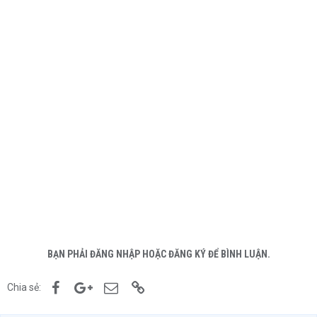
BẠN PHẢI ĐĂNG NHẬP HOẶC ĐĂNG KÝ ĐỂ BÌNH LUẬN.
Facebook
Google+
Email
Link
Chia sẻ: