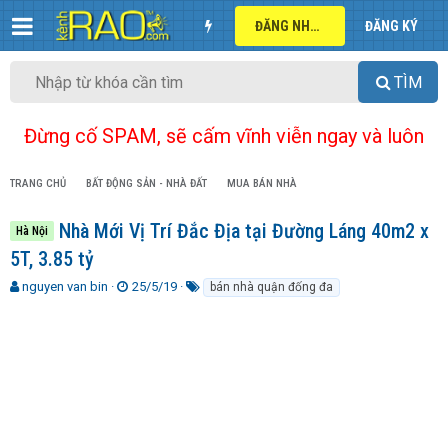
ĐĂNG NHẬP
ĐĂNG KÝ
TÌM
Đừng cố SPAM, sẽ cấm vĩnh viễn ngay và luôn
TRANG CHỦ
BẤT ĐỘNG SẢN - NHÀ ĐẤT
MUA BÁN NHÀ
Nhà Mới Vị Trí Đắc Địa tại Đường Láng 40m2 x
Hà Nội
5T, 3.85 tỷ
T
N
T
nguyen van bin
25/5/19
bán nhà quận đống đa
h
g
ừ
r
à
k
e
y
h
a
g
ó
d
ử
a
s
i
t
a
r