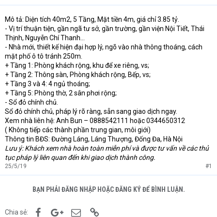
Mô tả: Diện tích 40m2, 5 Tầng, Mặt tiền 4m, giá chỉ 3.85 tỷ.
- Vị trí thuận tiện, gần ngã tư sở, gần trường, gần viện Nội Tiết, Thái
Thịnh, Nguyễn Chí Thanh…
- Nhà mới, thiết kế hiện đại hợp lý, ngõ vào nhà thông thoáng, cách
mặt phố ô tô tránh 250m.
+ Tầng 1: Phòng khách rộng, khu để xe riêng, vs;
+ Tầng 2: Thông sàn, Phòng khách rộng, Bếp, vs;
+ Tầng 3 và 4: 4 ngủ thoáng;
+ Tầng 5: Phòng thờ, 2 sân phơi rộng;
- Sổ đỏ chính chủ.
Sổ đỏ chính chủ, pháp lý rõ ràng, sẵn sang giao dịch ngay.
Xem nhà liên hệ: Anh Bun – 0888542111 hoặc 0344650312
( Không tiếp các thành phần trung gian, môi giới)
Thông tin BĐS: Đường Láng, Láng Thượng, Đống Đa, Hà Nội
Lưu ý: Khách xem nhà hoàn toàn miễn phí và được tư vấn về các thủ
tục pháp lý liên quan đến khi giao dịch thành công.
25/5/19
#1
BẠN PHẢI ĐĂNG NHẬP HOẶC ĐĂNG KÝ ĐỂ BÌNH LUẬN.
Facebook
Google+
Email
Link
Chia sẻ: