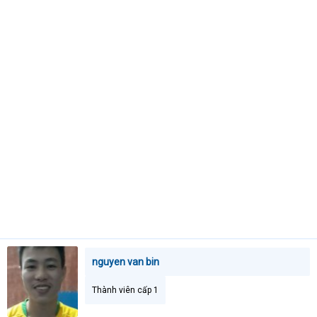
t
e
r
nguyen van bin
Thành viên cấp 1