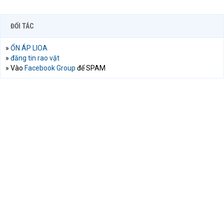
ĐỐI TÁC
»
ỔN ÁP LIOA
»
đăng tin rao vặt
» Vào
Facebook Group
để SPAM