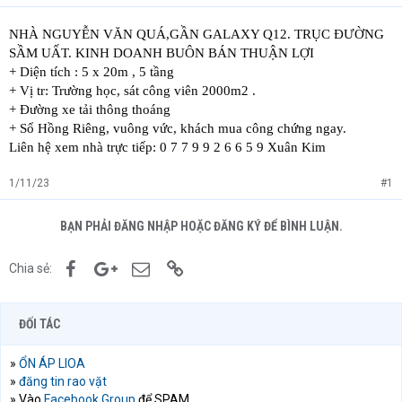
NHÀ NGUYỄN VĂN QUÁ,GẦN GALAXY Q12. TRỤC ĐƯỜNG
SẦM UẤT. KINH DOANH BUÔN BÁN THUẬN LỢI
+ Diện tích : 5 x 20m , 5 tầng
+
Vị tr: Trường học, sát công viên 2000m2 .
+ Đường xe tải thông thoáng
+ Sổ Hồng Riêng, vuông vức, khách mua công chứng ngay.
Liên hệ xem nhà trực tiếp: 0 7 7 9 9 2 6 6 5 9 Xuân Kim
1/11/23
#1
BẠN PHẢI ĐĂNG NHẬP HOẶC ĐĂNG KÝ ĐỂ BÌNH LUẬN.
Facebook
Google+
Email
Link
Chia sẻ:
ĐỐI TÁC
»
ỔN ÁP LIOA
»
đăng tin rao vặt
» Vào
Facebook Group
để SPAM