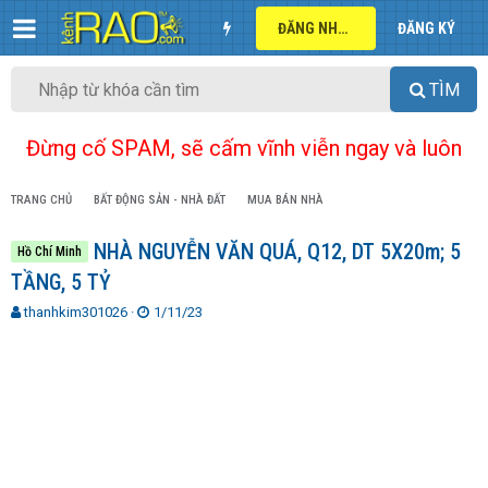
ĐĂNG NHẬP
ĐĂNG KÝ
TÌM
Đừng cố SPAM, sẽ cấm vĩnh viễn ngay và luôn
TRANG CHỦ
BẤT ĐỘNG SẢN - NHÀ ĐẤT
MUA BÁN NHÀ
NHÀ NGUYỄN VĂN QUÁ, Q12, DT 5X20m; 5
Hồ Chí Minh
TẦNG, 5 TỶ
T
N
thanhkim301026
1/11/23
h
g
r
à
e
y
a
g
d
ử
s
i
t
a
r