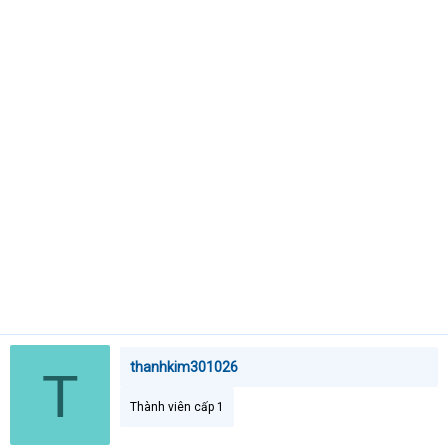
t
e
r
thanhkim301026
T
Thành viên cấp 1