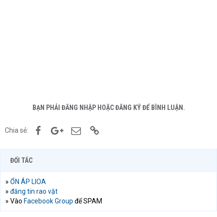
BẠN PHẢI ĐĂNG NHẬP HOẶC ĐĂNG KÝ ĐỂ BÌNH LUẬN.
Facebook
Google+
Email
Link
Chia sẻ:
ĐỐI TÁC
»
ỔN ÁP LIOA
»
đăng tin rao vặt
» Vào
Facebook Group
để SPAM