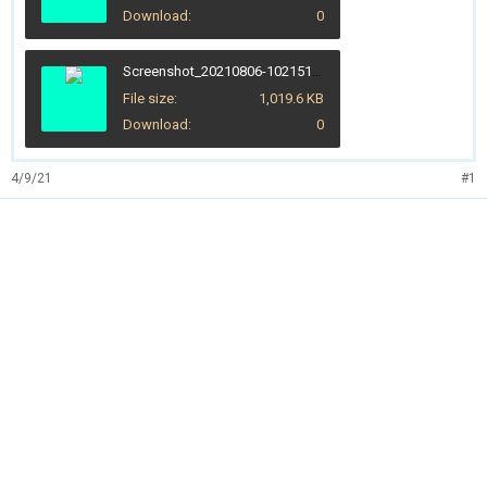
Download
0
Screenshot_20210806-102151_Chrome.jpg
File size
1,019.6 KB
Download
0
4/9/21
#1