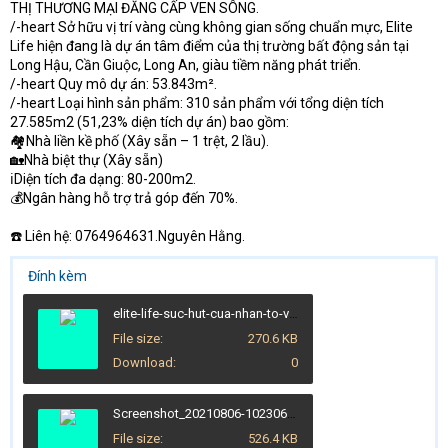
THỊ THƯƠNG MẠI ĐĂNG CẤP VEN SÔNG.
e
r
/-heart Sở hữu vị trí vàng cùng không gian sống chuẩn mực, Elite
Life hiện đang là dự án tâm điểm của thị trường bất động sản tại
Long Hậu, Cần Giuộc, Long An, giàu tiềm năng phát triển.
/-heart Quy mô dự án: 53.843m².
/-heart Loại hình sản phẩm: 310 sản phẩm với tổng diện tích
27.585m2 (51,23% diện tích dự án) bao gồm:
🏘️Nhà liền kề phố (Xây sẵn – 1 trệt, 2 lầu).
🏡Nhà biệt thự (Xây sẵn)
ℹDiện tích đa dạng: 80-200m2.
💰Ngân hàng hỗ trợ trả góp đến 70%.
☎️ Liên hệ: 0764964631.Nguyên Hằng.
Đính kèm
elite-life-suc-hut-cua-nhan-to-vang-doi-voi-bat-dong-san-can-giuoc-saban-du-an-elite-life-long...jpg
File size
270.6 KB
Download
0
Screenshot_20210806-102306_Chrome.jpg
File size
526.4 KB