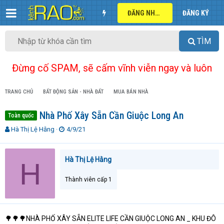
ĐĂNG NHẬP
ĐĂNG KÝ
TÌM
Đừng cố SPAM, sẽ cấm vĩnh viễn ngay và luôn
TRANG CHỦ
BẤT ĐỘNG SẢN - NHÀ ĐẤT
MUA BÁN NHÀ
Nhà Phố Xây Sẵn Cần Giuộc Long An
Toàn quốc
T
N
Hà Thị Lệ Hằng
4/9/21
h
g
r
à
e
y
Hà Thị Lệ Hằng
H
a
g
d
ử
Thành viên cấp 1
s
i
t
a
r
🌳🌳🌳NHÀ PHỐ XÂY SẴN ELITE LIFE CẦN GIUỘC LONG AN _ KHU ĐÔ
t