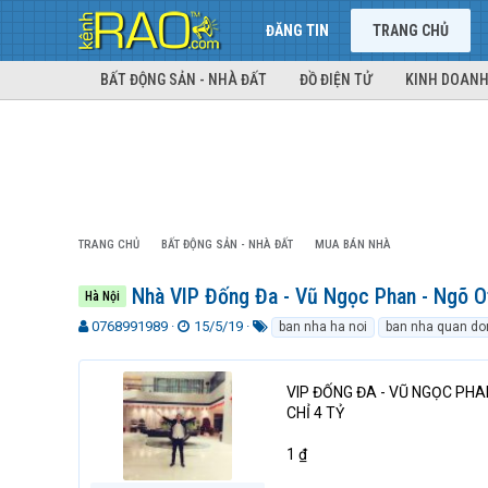
ĐĂNG TIN
TRANG CHỦ
BẤT ĐỘNG SẢN - NHÀ ĐẤT
ĐỒ ĐIỆN TỬ
KINH DOANH
TRANG CHỦ
BẤT ĐỘNG SẢN - NHÀ ĐẤT
MUA BÁN NHÀ
Nhà VIP Đống Đa - Vũ Ngọc Phan - Ngõ Ot
Hà Nội
T
N
T
0768991989
15/5/19
ban nha ha noi
ban nha quan don
h
g
ừ
r
à
k
e
y
h
VIP ĐỐNG ĐA - VŨ NGỌC PHA
a
g
ó
CHỈ 4 TỶ
d
ử
a
s
i
1 ₫
t
a