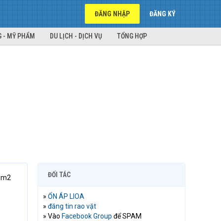
ĐĂNG NHẬP
ĐĂNG KÝ
 - MỸ PHẨM
DU LỊCH - DỊCH VỤ
TỔNG HỢP
ĐỐI TÁC
45m2
»
ỔN ÁP LIOA
»
đăng tin rao vặt
» Vào
Facebook Group
để SPAM