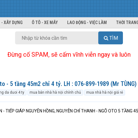
 - XÂY DỰNG
Ô TÔ - XE MÁY
LAO ĐỘNG - VIỆC LÀM
THỜI TRANG
TÌM
Đừng cố SPAM, sẽ cấm vĩnh viễn ngay và luôn
o - 5 tầng 45m2 chỉ 4 tỷ. LH : 076-899-1989 (Mr TÙNG)
g da duoi 4 ty
mua bán nhà hà nội chính chủ
mua nhà hà nội giá rẻ
N - TIẾP GIÁP NGUYÊN HỒNG, NGUYỄN CHÍ THANH - NGÕ OTO 5 TẦNG 