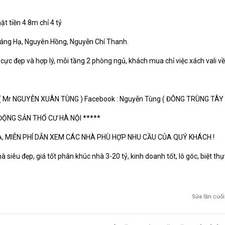
 tiền 4.8m chỉ 4 tỷ
 Láng Hạ, Nguyên Hồng, Nguyễn Chí Thanh.
 cực đẹp và hợp lý, mỗi tầng 2 phòng ngủ, khách mua chỉ việc xách vali về
9 ( Mr NGUYỄN XUÂN TÙNG ) Facebook : Nguyễn Tùng ( ĐÔNG TRÙNG TÂY
 ĐỘNG SẢN THỔ CƯ HÀ NỘI *****
, MIỄN PHÍ DẪN XEM CÁC NHÀ PHÙ HỢP NHU CẦU CỦA QUÝ KHÁCH !
à siêu đẹp, giá tốt phân khúc nhà 3-20 tỷ, kinh doanh tốt, lô góc, biệt thự
Sửa lần cuối