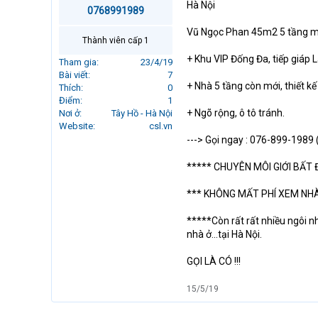
Hà Nội
r
0768991989
t
Vũ Ngọc Phan 45m2 5 tầng mặt
e
Thành viên cấp 1
r
+ Khu VIP Đống Đa, tiếp giáp
Tham gia
23/4/19
Bài viết
7
+ Nhà 5 tầng còn mới, thiết kế
Thích
0
Điểm
1
+ Ngõ rộng, ô tô tránh.
Nơi ở
Tây Hồ - Hà Nội
Website
csl.vn
---> Gọi ngay : 076-899-198
***** CHUYÊN MÔI GIỚI BẤT
*** KHÔNG MẤT PHÍ XEM NHÀ
*****Còn rất rất nhiều ngôi nh
nhà ở...tại Hà Nội.
GỌI LÀ CÓ !!!
15/5/19