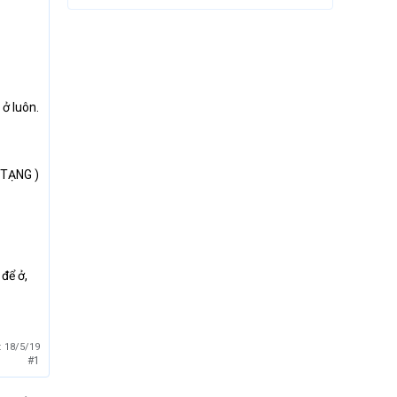
 ở luôn.
 TẠNG )
 để ở,
:
18/5/19
#1