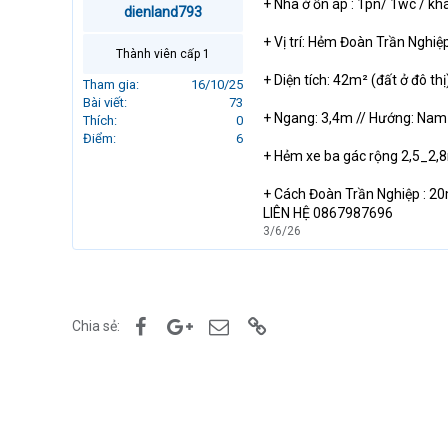
+ Nhà ở ổn áp : 1pn/ 1wc / khác
dienland793
r
t
+ Vị trí: Hẻm Đoàn Trần Nghiệ
e
Thành viên cấp 1
r
+ Diện tích: 42m² (đất ở đô thị
Tham gia
16/10/25
Bài viết
73
+ Ngang: 3,4m // Hướng: Nam
Thích
0
Điểm
6
+ Hẻm xe ba gác rộng 2,5_2,
+ Cách Đoàn Trần Nghiệp : 2
LIÊN HỆ 0867987696
3/6/26
Facebook
Google+
Email
Link
Chia sẻ: