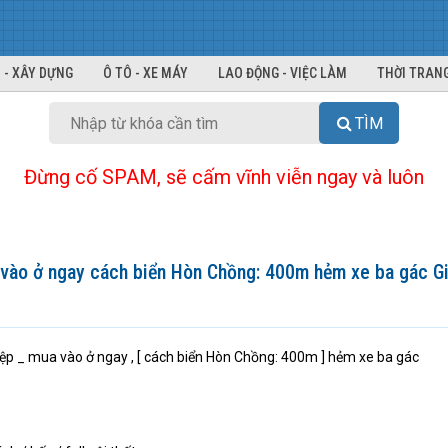
 - XÂY DỰNG
Ô TÔ - XE MÁY
LAO ĐỘNG - VIỆC LÀM
THỜI TRANG
TÌM
Đừng cố SPAM, sẽ cấm vĩnh viễn ngay và luôn
ào ở ngay cách biển Hòn Chồng: 400m hẻm xe ba gác Giá
p _ mua vào ở ngay , [ cách biển Hòn Chồng: 400m ] hẻm xe ba gác