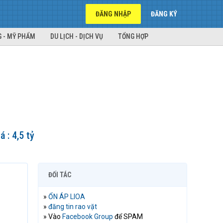
ĐĂNG NHẬP
ĐĂNG KÝ
 - MỸ PHẨM
DU LỊCH - DỊCH VỤ
TỔNG HỢP
 : 4,5 tỷ
ĐỐI TÁC
»
ỔN ÁP LIOA
»
đăng tin rao vặt
» Vào
Facebook Group
để SPAM