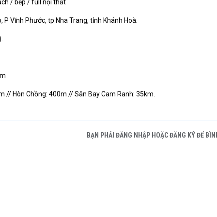
h / bếp / full nội thất
p, P Vĩnh Phước, tp Nha Trang, tỉnh Khánh Hoà.
).
8m
0m // Hòn Chồng: 400m // Sân Bay Cam Ranh: 35km.
BẠN PHẢI ĐĂNG NHẬP HOẶC ĐĂNG KÝ ĐỂ BÌN