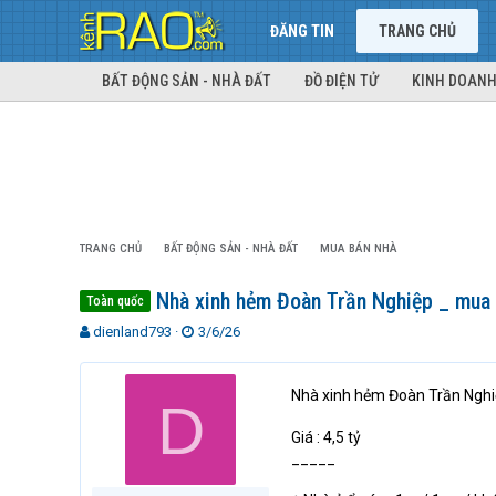
ĐĂNG TIN
TRANG CHỦ
BẤT ĐỘNG SẢN - NHÀ ĐẤT
ĐỒ ĐIỆN TỬ
KINH DOANH
TRANG CHỦ
BẤT ĐỘNG SẢN - NHÀ ĐẤT
MUA BÁN NHÀ
Nhà xinh hẻm Đoàn Trần Nghiệp _ mua v
Toàn quốc
T
N
dienland793
3/6/26
h
g
r
à
e
y
Nhà xinh hẻm Đoàn Trần Nghiệ
D
a
g
d
ử
Giá : 4,5 tỷ
s
i
_____
t
a