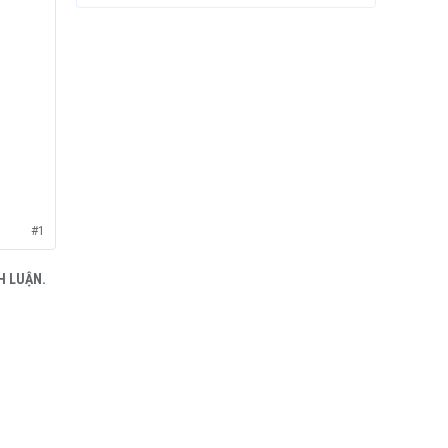
#1
H LUẬN.