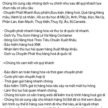
Chúng tôi cung cấp những dịch vụ chính như sau để quý khách lựa
chọn nếu có yêu cầu:
-Chuyển Phát Nhanh Bưu phẩm,Bưu kiện ,Hàng hoá ,Quà tặng,Hàng
mẫu, Hành lý cá nhân , Hồ sơ du học đi Mỹ,Úc, Anh, Pháp, Đức, Na Uy,
Phần Lan, Đan Mạch, Thụy Điển,Thuỵ Sỹ, Áo, Bỉ,Canada…
- Chuyển phát nhanh hàng hóa và thư từ đi quốc tế nhanh.
- Dịch Vụ Thu Gom Hàng Lẻ Và Hàng Container.
- Đóng Gói Hàng Hoá Theo Tiêu Chuẩn Xuất Khẩu.
- Bảo hiểm hàng hoá XNK.
- Nhận làm thủ tục hải quan hàng Xuất Nhập khẩu.
- Dịch vụ Chuyển Phát thư,hàng hoá đi quốc tế.
->Chúng tôi cam kết với quý khách:
- Bảo đảm an toàn hàng hóa và thời gian chuyển phát
- Cước phí vận chuyển hợp lý
- Thời gian gửi hàng nhanh chóng
- Bảo hiểm 100% giá trị hàng hóa nếu xảy ra mất mát hư hỏng.
- Làm thủ tục hải quan nhanh chóng..
- Chúng tôi luôn có sẵn trang web để kiểm tra lộ trình hàng hoá gửi đi
- Chúng tôi sẽ cung cấp cho khách hàng Số Bill để có thể xem đuợc
lịch trình cụ thể lô hàng của mình đi như thế nào,,ai là nguời nhận