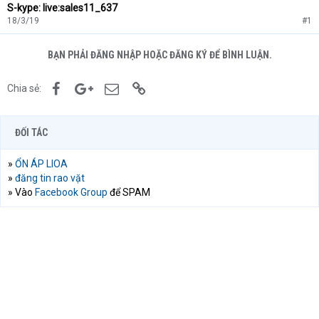
S-kype: live:sales11_637
18/3/19
#1
BẠN PHẢI ĐĂNG NHẬP HOẶC ĐĂNG KÝ ĐỂ BÌNH LUẬN.
Facebook
Google+
Email
Link
Chia sẻ:
ĐỐI TÁC
»
ỔN ÁP LIOA
»
đăng tin rao vặt
» Vào
Facebook Group
để SPAM