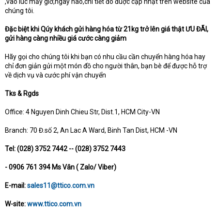
,vào lúc mấy giờ,ngày nào,chi tiết đó đuợc cập nhật trên website của
chúng tôi.
Đặc biệt khi Qúy khách gửi hàng hóa từ 21kg trở lên giá thật ƯU ĐÃI,
gửi hàng càng nhiều giá cước càng giảm
Hãy gọi cho chúng tôi khi bạn có nhu cầu cần chuyển hàng hóa hay
chỉ đơn giản gửi một món đồ cho người thân, bạn bè để được hỗ trợ
về dịch vụ và cước phí vận chuyển
Tks & Rgds
Office: 4 Nguyen Dinh Chieu Str, Dist.1, HCM City-VN
Branch: 70 Đ.số 2, An Lac A Ward, Binh Tan Dist, HCM -VN
Tel: (028) 3752 7442 -- (028) 3752 7443
- 0906 761 394 Ms Vân ( Zalo/ Viber)
E-mail:
sales11@ttico.com.vn
W-site:
www.ttico.com.vn