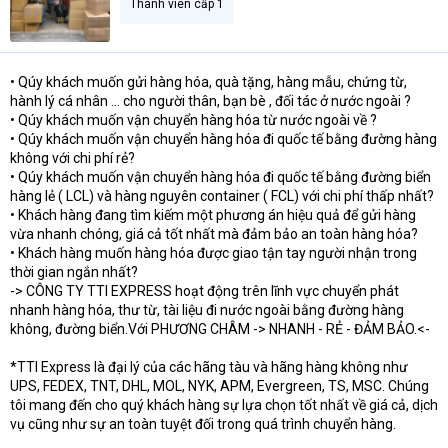
Thành viên cấp 1
• Qúy khách muốn gửi hàng hóa, quà tặng, hàng mẫu, chứng từ,
hành lý cá nhân ... cho người thân, bạn bè , đối tác ở nước ngoài ?
• Qúy khách muốn vận chuyển hàng hóa từ nước ngoài về ?
• Qúy khách muốn vận chuyển hàng hóa đi quốc tế bằng đường hàng
không với chi phí rẻ?
• Qúy khách muốn vận chuyển hàng hóa đi quốc tế bằng đường biển
hàng lẻ ( LCL) và hàng nguyên container ( FCL) với chi phí thấp nhất?
• Khách hàng đang tìm kiếm một phương án hiệu quả để gửi hàng
vừa nhanh chóng, giá cả tốt nhất mà đảm bảo an toàn hàng hóa?
• Khách hàng muốn hàng hóa được giao tận tay người nhận trong
thời gian ngắn nhất?
-> CÔNG TY TTI EXPRESS hoạt động trên lĩnh vực chuyển phát
nhanh hàng hóa, thư từ, tài liệu đi nước ngoài bằng đường hàng
không, đường biển.Với PHƯƠNG CHÂM -> NHANH - RẺ - ĐẢM BẢO.<-
*TTI Express là đại lý của các hãng tàu và hãng hàng không như
UPS, FEDEX, TNT, DHL, MOL, NYK, APM, Evergreen, TS, MSC. Chúng
tôi mang đến cho quý khách hàng sự lựa chọn tốt nhất về giá cả, dịch
vụ cũng như sự an toàn tuyệt đối trong quá trình chuyển hàng.