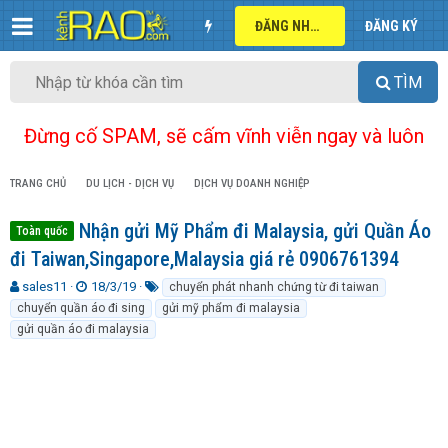
ĐĂNG NHẬP
ĐĂNG KÝ
TÌM
Đừng cố SPAM, sẽ cấm vĩnh viễn ngay và luôn
TRANG CHỦ
DU LỊCH - DỊCH VỤ
DỊCH VỤ DOANH NGHIỆP
Nhận gửi Mỹ Phẩm đi Malaysia, gửi Quần Áo
Toàn quốc
đi Taiwan,Singapore,Malaysia giá rẻ 0906761394
T
N
T
sales11
18/3/19
chuyển phát nhanh chứng từ đi taiwan
h
g
ừ
chuyển quần áo đi sing
gửi mỹ phẩm đi malaysia
r
à
k
gửi quần áo đi malaysia
e
y
h
a
g
ó
d
ử
a
s
i
t
a
r