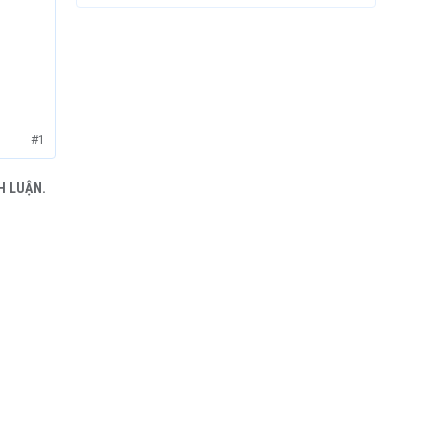
#1
H LUẬN.