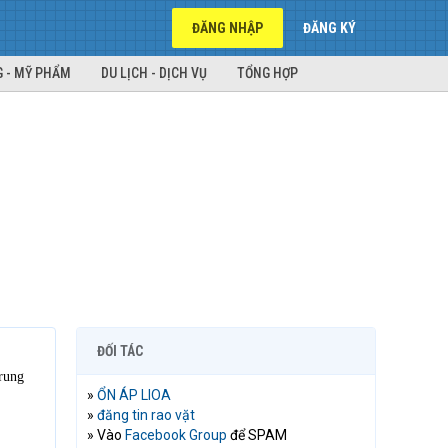
ĐĂNG NHẬP
ĐĂNG KÝ
 - MỸ PHẨM
DU LỊCH - DỊCH VỤ
TỔNG HỢP
ĐỐI TÁC
rung
»
ỔN ÁP LIOA
»
đăng tin rao vặt
» Vào
Facebook Group
để SPAM