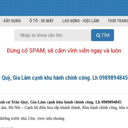
 - XÂY DỰNG
Ô TÔ - XE MÁY
LAO ĐỘNG - VIỆC LÀM
THỜI TRANG
TÌM
Đừng cố SPAM, sẽ cấm vĩnh viễn ngay và luôn
u Quỳ, Gia Lâm cạnh khu hành chính công. Lh 0989894845
định cư Trâu Quỳ, Gia Lâm cạnh khu hành chính công. Lh 0989894845
Lâm, Hà Nội – Cạnh hồ điều hòa sắp khánh thành, Khu hành chính công, khu t
 đường trước nhà 13m, view siêu thoáng.