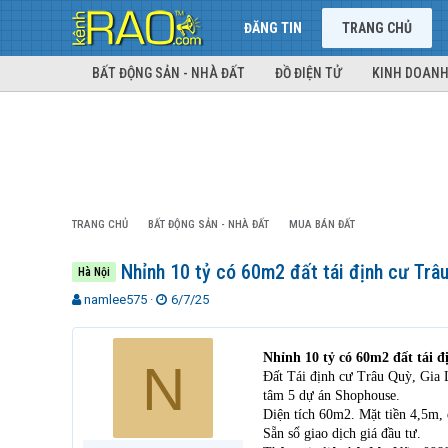
ĐĂNG TIN
TRANG CHỦ
BẤT ĐỘNG SẢN - NHÀ ĐẤT
ĐỒ ĐIỆN TỬ
KINH DOANH
TRANG CHỦ
BẤT ĐỘNG SẢN - NHÀ ĐẤT
MUA BÁN ĐẤT
Nhỉnh 10 tỷ có 60m2 đất tái định cư Trâ
Hà Nội
T
N
namlee575
6/7/25
h
g
r
à
e
y
Nhỉnh 10 tỷ có 60m2 đất tái 
N
a
g
Đất Tái định cư Trâu Quỳ, Gia 
d
ử
tâm 5 dự án Shophouse.
s
i
Diện tích 60m2. Mặt tiền 4,5m,
t
Sẵn sổ giao dịch giá đầu tư.
a