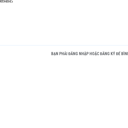
89894845
BẠN PHẢI ĐĂNG NHẬP HOẶC ĐĂNG KÝ ĐỂ BÌN