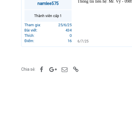
Thông tin liên hệ: Mr. Vỹ - 09
namlee575
r
t
e
Thành viên cấp 1
r
Tham gia
25/6/25
Bài viết
434
Thích
0
Điểm
16
6/7/25
Facebook
Google+
Email
Link
Chia sẻ: