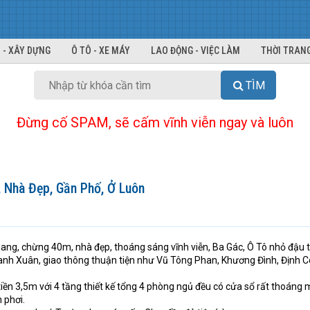
 - XÂY DỰNG
Ô TÔ - XE MÁY
LAO ĐỘNG - VIỆC LÀM
THỜI TRANG
TÌM
Đừng cố SPAM, sẽ cấm vĩnh viễn ngay và luôn
, Nhà Đẹp, Gần Phố, Ở Luôn
iang, chừng 40m, nhà đẹp, thoáng sáng vĩnh viễn, Ba Gác, Ô Tô nhỏ đậu 
hanh Xuân, giao thông thuận tiện như Vũ Tông Phan, Khương Đình, Định 
ền 3,5m với 4 tầng thiết kế tổng 4 phòng ngủ đều có cửa sổ rất thoáng 
 phơi.