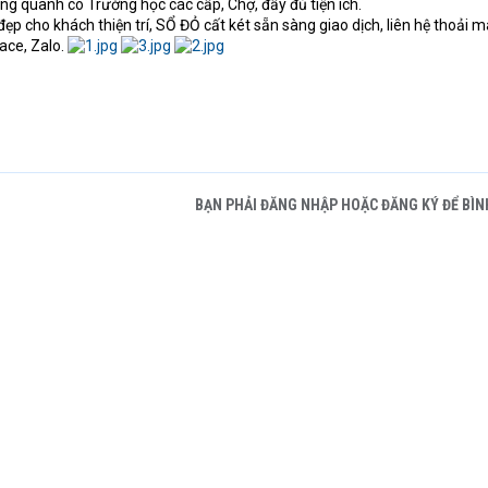
ng quanh có Trường học các cấp, Chợ, đầy đủ tiện ích.
c đẹp cho khách thiện trí, SỔ ĐỎ cất két sẵn sàng giao dịch, liên hệ thoải m
ace, Zalo.
BẠN PHẢI ĐĂNG NHẬP HOẶC ĐĂNG KÝ ĐỂ BÌN