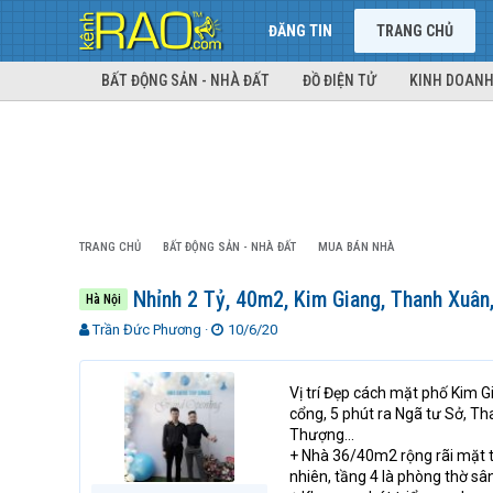
ĐĂNG TIN
TRANG CHỦ
BẤT ĐỘNG SẢN - NHÀ ĐẤT
ĐỒ ĐIỆN TỬ
KINH DOANH
TRANG CHỦ
BẤT ĐỘNG SẢN - NHÀ ĐẤT
MUA BÁN NHÀ
Nhỉnh 2 Tỷ, 40m2, Kim Giang, Thanh Xuân
Hà Nội
T
N
Trần Đức Phương
10/6/20
h
g
r
à
e
y
Vị trí Đẹp cách mặt phố Kim G
a
g
cổng, 5 phút ra Ngã tư Sở, T
d
ử
Thượng...
s
i
+ Nhà 36/40m2 rộng rãi mặt ti
t
nhiên, tầng 4 là phòng thờ sân
a