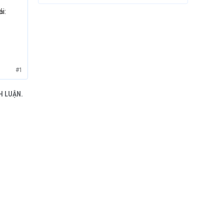
ái:
#1
H LUẬN.