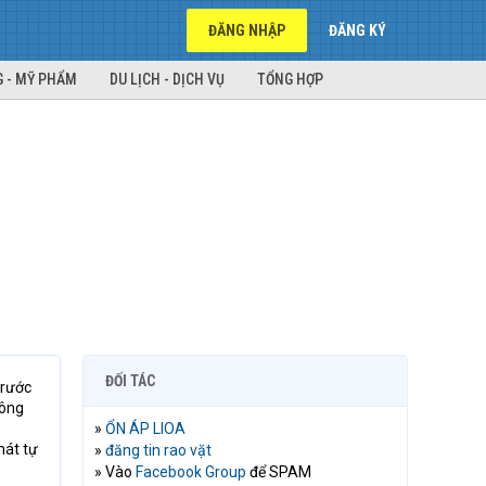
ĐĂNG NHẬP
ĐĂNG KÝ
 - MỸ PHẨM
DU LỊCH - DỊCH VỤ
TỔNG HỢP
ĐỐI TÁC
trước
Công
»
ỔN ÁP LIOA
mát tự
»
đăng tin rao vặt
» Vào
Facebook Group
để SPAM