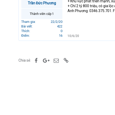
+ Khu vực phát triển mạnh, xu
Trần Đức Phương
r
+ Chỉ 2 tỷ 800 triệu, có gia lộ
t
Anh Phương: 0346.375.701. F
e
Thành viên cấp 1
r
Tham gia
22/2/20
Bài viết
422
Thích
0
Điểm
16
10/6/20
Facebook
Google+
Email
Link
Chia sẻ: