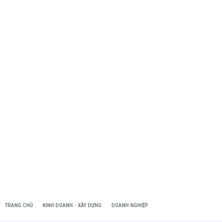
TRANG CHỦ
KINH DOANH - XÂY DỰNG
DOANH NGHIỆP