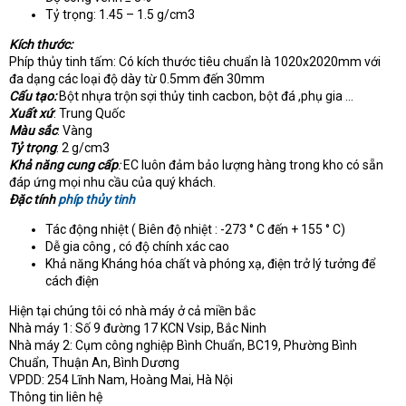
Tỷ trọng: 1.45 – 1.5 g/cm3
Kích thước:
Phíp thủy tinh tấm: Có kích thước tiêu chuẩn là 1020x2020mm với
đa dạng các loại độ dày từ 0.5mm đến 30mm
Cấu tạo:
Bột nhựa trộn sợi thủy tinh cacbon, bột đá ,phụ gia …
Xuất xứ
: Trung Quốc
Màu sắc
: Vàng
Tỷ trọng
: 2 g/cm3
Khả năng cung cấp
:
EC luôn đảm bảo lượng hàng trong kho có sẵn
đáp ứng mọi nhu cầu của quý khách.
Đặc tính
phíp thủy tinh
Tác động nhiệt ( Biên độ nhiệt : -273 ° C đến + 155 ° C)
Dễ gia công , có độ chính xác cao
Khả năng Kháng hóa chất và phóng xạ, điện trở lý tưởng để
cách điện
Hiện tại chúng tôi có nhà máy ở cả miền bắc
Nhà máy 1: Số 9 đường 17 KCN Vsip, Bắc Ninh
Nhà máy 2: Cụm công nghiệp Bình Chuẩn, BC19, Phường Bình
Chuẩn, Thuận An, Bình Dương
VPDD: 254 Lĩnh Nam, Hoàng Mai, Hà Nội
Thông tin liên hệ