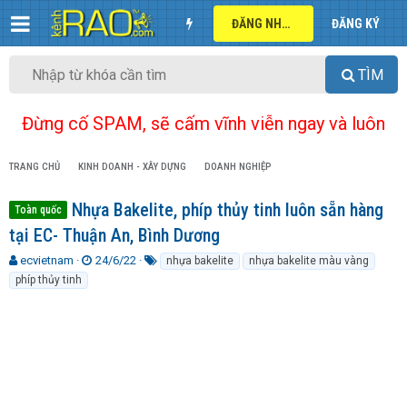
ĐĂNG NHẬP
ĐĂNG KÝ
TÌM
Đừng cố SPAM, sẽ cấm vĩnh viễn ngay và luôn
TRANG CHỦ
KINH DOANH - XÂY DỰNG
DOANH NGHIỆP
Nhựa Bakelite, phíp thủy tinh luôn sẵn hàng
Toàn quốc
tại EC- Thuận An, Bình Dương
T
N
T
ecvietnam
24/6/22
nhựa bakelite
nhựa bakelite màu vàng
h
g
ừ
phíp thủy tinh
r
à
k
e
y
h
a
g
ó
d
ử
a
s
i
t
a
r