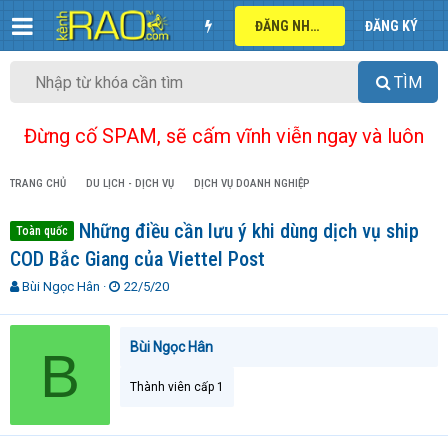
ĐĂNG NHẬP
ĐĂNG KÝ
TÌM
Đừng cố SPAM, sẽ cấm vĩnh viễn ngay và luôn
TRANG CHỦ
DU LỊCH - DỊCH VỤ
DỊCH VỤ DOANH NGHIỆP
Những điều cần lưu ý khi dùng dịch vụ ship
Toàn quốc
COD Bắc Giang của Viettel Post
T
N
Bùi Ngọc Hân
22/5/20
h
g
r
à
e
y
Bùi Ngọc Hân
B
a
g
d
ử
Thành viên cấp 1
s
i
t
a
r