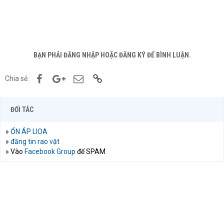
BẠN PHẢI ĐĂNG NHẬP HOẶC ĐĂNG KÝ ĐỂ BÌNH LUẬN.
Facebook
Google+
Email
Link
Chia sẻ:
ĐỐI TÁC
»
ỔN ÁP LIOA
»
đăng tin rao vặt
» Vào
Facebook Group
để SPAM