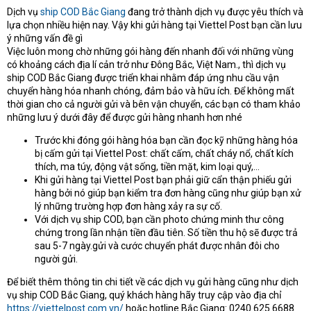
Dịch vụ
ship COD Bắc Giang
đang trở thành dịch vụ được yêu thích và
t
lựa chọn nhiều hiện nay. Vậy khi gửi hàng tại Viettel Post bạn cần lưu
e
r
ý những vấn đề gì
Việc luôn mong chờ những gói hàng đến nhanh đối với những vùng
có khoảng cách địa lí cản trở như Đông Bắc, Việt Nam., thì dịch vụ
ship COD Bắc Giang được triển khai nhằm đáp ứng nhu cầu vận
chuyển hàng hóa nhanh chóng, đảm bảo và hữu ích. Để không mất
thời gian cho cả người gửi và bên vận chuyển, các bạn có tham khảo
những lưu ý dưới đây để được gửi hàng nhanh hơn nhé
Trước khi đóng gói hàng hóa bạn cần đọc kỹ những hàng hóa
bị cấm gửi tại Viettel Post: chất cấm, chất cháy nổ, chất kích
thích, ma túy, động vật sống, tiền mặt, kim loại quý,...
Khi gửi hàng tại Viettel Post bạn phải giữ cẩn thận phiếu gửi
hàng bởi nó giúp bạn kiểm tra đơn hàng cũng như giúp bạn xử
lý những trường hợp đơn hàng xảy ra sự cố.
Với dịch vụ ship COD, bạn cần photo chứng minh thư công
chứng trong lần nhận tiền đầu tiên. Số tiền thu hộ sẽ được trả
sau 5-7 ngày.gửi và cước chuyển phát được nhân đôi cho
người gửi.
Để biết thêm thông tin chi tiết về các dịch vụ gửi hàng cũng như dịch
vụ ship COD Bắc Giang, quý khách hàng hãy truy cập vào địa chỉ
https://viettelpost.com.vn/
hoặc hotline Bắc Giang: 0240 625 6688