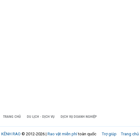
TRANG CHỦ
DU LỊCH - DỊCH VỤ
DỊCH VỤ DOANH NGHIỆP
KÊNH RAO
© 2012-2026 |
Rao vặt miễn phí
toàn quốc
Trợ giúp
Trang chủ