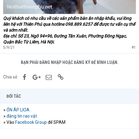
Quý khách có nhu cầu về các sản phẩm bàn ăn nhập khẩu, vui lòng
liên hệ với Thiên Phú qua hotline 098.889.6257 để được tư vấn cụ thể
và sớm nhất.
Địa chỉ: Số 23, Ngõ 94+96, Đường Tân Xuân, Phường Đông Ngạc,
Quận Bắc Từ Liêm, Hà Nội.
5/9/21
#1
BẠN PHẢI ĐĂNG NHẬP HOẶC ĐĂNG KÝ ĐỂ BÌNH LUẬN.
Facebook
Google+
Email
Link
Chia sẻ:
ĐỐI TÁC
»
ỔN ÁP LIOA
»
đăng tin rao vặt
» Vào
Facebook Group
để SPAM