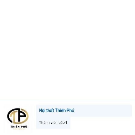
t
e
r
Nội thất Thiên Phú
Thành viên cấp 1