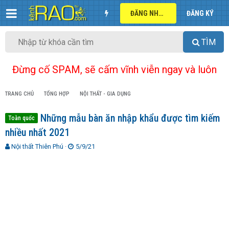
ĐĂNG NHẬP
ĐĂNG KÝ
TÌM
Đừng cố SPAM, sẽ cấm vĩnh viễn ngay và luôn
TRANG CHỦ
TỔNG HỢP
NỘI THẤT - GIA DỤNG
Những mẫu bàn ăn nhập khẩu được tìm kiếm
Toàn quốc
nhiều nhất 2021
T
N
Nội thất Thiên Phú
5/9/21
h
g
r
à
e
y
a
g
d
ử
s
i
t
a
r