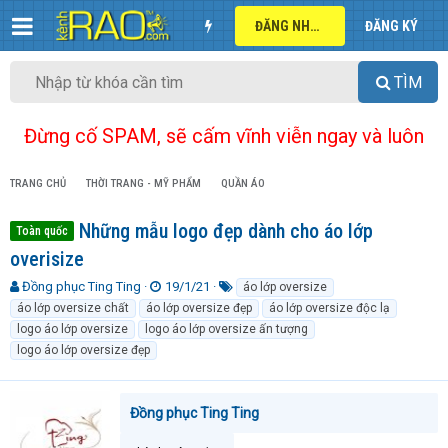
ĐĂNG NHẬP
ĐĂNG KÝ
TÌM
Đừng cố SPAM, sẽ cấm vĩnh viễn ngay và luôn
TRANG CHỦ
THỜI TRANG - MỸ PHẨM
QUẦN ÁO
Những mẫu logo đẹp dành cho áo lớp
Toàn quốc
overisize
T
N
T
Đồng phục Ting Ting
19/1/21
áo lớp oversize
h
g
ừ
áo lớp oversize chất
áo lớp oversize đẹp
áo lớp oversize độc lạ
r
à
k
logo áo lớp oversize
logo áo lớp oversize ấn tượng
e
y
h
logo áo lớp oversize đẹp
a
g
ó
d
ử
a
s
i
t
Đồng phục Ting Ting
a
r