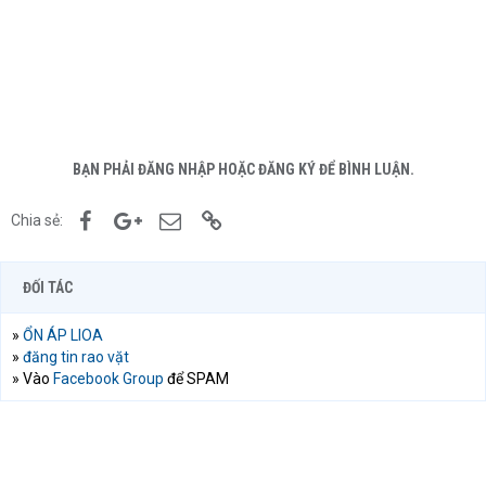
BẠN PHẢI ĐĂNG NHẬP HOẶC ĐĂNG KÝ ĐỂ BÌNH LUẬN.
Facebook
Google+
Email
Link
Chia sẻ:
ĐỐI TÁC
»
ỔN ÁP LIOA
»
đăng tin rao vặt
» Vào
Facebook Group
để SPAM