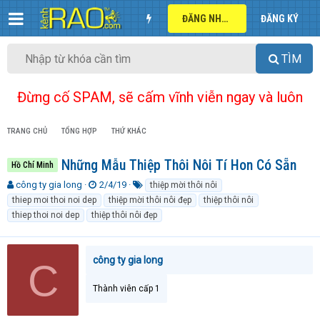
ĐĂNG NHẬP
ĐĂNG KÝ
TÌM
Đừng cố SPAM, sẽ cấm vĩnh viễn ngay và luôn
TRANG CHỦ
TỔNG HỢP
THỨ KHÁC
Những Mẫu Thiệp Thôi Nôi Tí Hon Có Sẵn
Hồ Chí Minh
T
N
T
công ty gia long
2/4/19
thiệp mời thôi nôi
h
g
ừ
thiep moi thoi noi dep
thiệp mời thôi nôi đẹp
thiệp thôi nôi
r
à
k
thiep thoi noi dep
thiệp thôi nôi đẹp
e
y
h
a
g
ó
d
ử
a
công ty gia long
s
i
C
t
a
Thành viên cấp 1
r
t