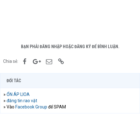
BẠN PHẢI ĐĂNG NHẬP HOẶC ĐĂNG KÝ ĐỂ BÌNH LUẬN.
Facebook
Google+
Email
Link
Chia sẻ:
ĐỐI TÁC
»
ỔN ÁP LIOA
»
đăng tin rao vặt
» Vào
Facebook Group
để SPAM