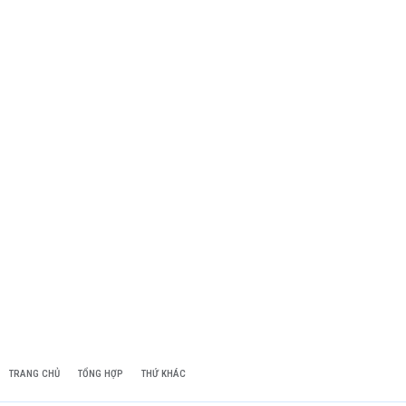
TRANG CHỦ
TỔNG HỢP
THỨ KHÁC