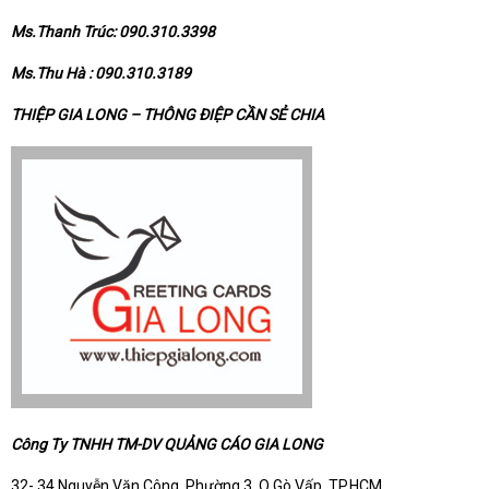
Ms.Thanh Trúc: 090.310.3398
Ms.Thu Hà : 090.310.3189
THIỆP GIA LONG – THÔNG ĐIỆP CẦN SẺ CHIA
Công Ty TNHH TM-DV QUẢNG CÁO GIA LONG
32- 34 Nguyễn Văn Công, Phường 3, Q.Gò Vấp, TP.HCM