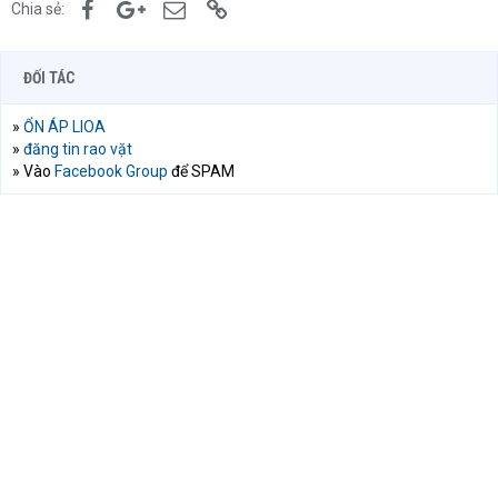
Facebook
Google+
Email
Link
Chia sẻ:
ĐỐI TÁC
»
ỔN ÁP LIOA
»
đăng tin rao vặt
» Vào
Facebook Group
để SPAM