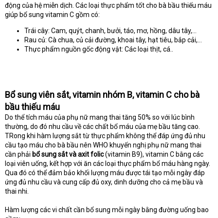
động của hệ miễn dịch. Các loại thực phẩm tốt cho bà bầu thiếu máu
giúp bổ sung vitamin C gồm có:
Trái cây: Cam, quýt, chanh, bưởi, táo, mơ, hồng, dâu tây,…
Rau củ: Cà chua, củ cải đường, khoai tây, hạt tiêu, bắp cải,…
Thực phẩm nguồn gốc động vật: Các loại thịt, cá..
Bổ sung viên sắt, vitamin nhóm B, vitamin C cho bà
bầu thiếu máu
Do thể tích máu của phụ nữ mang thai tăng 50% so với lúc bình
thường, do đó nhu cầu về các chất bổ máu của mẹ bầu tăng cao.
TRong khi hàm lượng sắt từ thực phẩm không thể đáp ứng đủ nhu
cầu tạo máu cho bà bầu nên WHO khuyến nghị phụ nữ mang thai
cần phải
bổ sung sắt và axit folic
(vitamin B9), vitamin C bằng các
loại viên uống, kết hợp với ăn các loại thực phẩm bổ máu hàng ngày.
Qua đó có thể đảm bảo khối lượng máu được tái tạo mỗi ngày đáp
ứng đủ nhu cầu và cung cấp đủ oxy, dinh dưỡng cho cả mẹ bầu và
thai nhi.
Hàm lượng các vi chất cần bổ sung mỗi ngày bằng đường uống bao