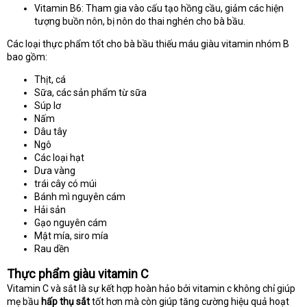
Vitamin B6: Tham gia vào cấu tạo hồng cầu, giảm các hiện
tượng buồn nôn, bị nôn do thai nghén cho bà bầu.
Các loại thực phẩm tốt cho bà bầu thiếu máu giàu vitamin nhóm B
bao gồm:
Thịt, cá
Sữa, các sản phẩm từ sữa
Súp lơ
Nấm
Dâu tây
Ngô
Các loại hạt
Dưa vàng
trái cây có múi
Bánh mì nguyên cám
Hải sản
Gạo nguyên cám
Mật mía, siro mía
Rau dền
Thực phẩm giàu vitamin C
Vitamin C và sắt là sự kết hợp hoàn hảo bởi vitamin c không chỉ giúp
mẹ bầu
hấp thụ sắt
tốt hơn mà còn giúp tăng cường hiệu quả hoạt