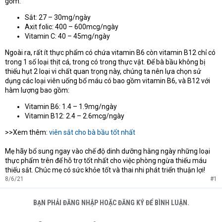
gồm:
Sắt: 27 – 30mg/ngày
Axit folic: 400 – 600mcg/ngày
Vitamin C: 40 – 45mg/ngày
Ngoài ra, rất ít thực phẩm có chứa vitamin B6 còn vitamin B12 chỉ có
trong 1 số loại thịt cá, trong có trong thực vật. Để bà bầu không bị
thiếu hụt 2 loại vi chất quan trọng này, chúng ta nên lựa chọn sử
dụng các loại viên uống bổ máu có bao gồm vitamin B6, và B12 với
hàm lượng bao gồm:
Vitamin B6: 1.4 – 1.9mg/ngày
Vitamin B12: 2.4 – 2.6mcg/ngày
>>Xem thêm:
viên sắt cho bà bầu tốt nhất
Mẹ hãy bổ sung ngay vào chế độ dinh dưỡng hằng ngày những loại
thực phẩm trên để hỗ trợ tốt nhất cho việc phòng ngừa thiếu máu
thiếu sắt. Chúc mẹ có sức khỏe tốt và thai nhi phát triển thuận lợi!
8/6/21
#1
BẠN PHẢI ĐĂNG NHẬP HOẶC ĐĂNG KÝ ĐỂ BÌNH LUẬN.