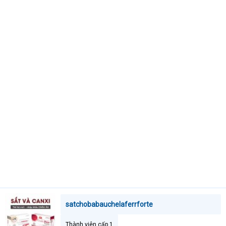
e
r
satchobabauchelaferrforte
Thành viên cấp 1