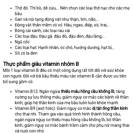
Thịt đỏ: Thì bò, dê cừu,… Nên chọn các loại thịt nạc cho các mẹ
bầu.
Gan và nội tạng động vật như thận, tim, não,…
Động vật thân mềm có vỏ: Hàu, ngao, điệp, sò, trai,…
Bông cải xanh, các loại rau cải
Các loại đậu: Đậu gà. đậu đỏ, đậu đen, đậu lăng,…
Ngũ cốc
Các loại hạt: Hạnh nhân, óc chó, hướng dương, hạt bí,…
Sô cô la đen
Thực phẩm giàu vitamin nhóm B
Mỗi 1 loại vitamin B đều có một công dụng rất tốt đối với sức khỏe
con người. Đối với bà bầu thiếu máu các vitamin B cần được ưu tiên
bổ sung gồm có:
Vitamin B12: Ngăn ngừa
thiếu máu hồng cầu khổng lồ
, tăng
cường sự lưu thông máu, giảm nguy cơ mắc các bệnh về thần
kinh, giúp hệ thần kinh của mẹ bầu luôn luôn khỏe mạnh.
Vitamin B9 (axit folic): Giảm nguy cơ mắc
dị tật ống thần kinh
cho thai nhi. Tham gia vào quá trình hình thành hồng cầu,
ngăn ngừa nguy cơ thiếu mau hồng cầu khổng lồ, bổ thần
kinh, giảm nguy cơ mắc bệnh trầm cảm cho phụ nữ mang thai
và nuôi con nhỏ.