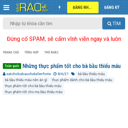
ĐĂNG NHẬP
ĐĂNG KÝ
TÌM
Đừng cố SPAM, sẽ cấm vĩnh viễn ngay và luôn
TRANG CHỦ
TỔNG HỢP
THỨ KHÁC
Những thực phẩm tốt cho bà bầu thiếu máu
Toàn quốc
T
N
T
satchobabauchelaferrforte
8/6/21
bà bầu thiếu máu
h
g
ừ
bà bầu thiếu máu nên ăn gì
thực phẩm dành cho bà bầu thiếu máu
r
à
k
thực phẩm tốt cho bà bầu thiếu máu
e
y
h
thực phẩm tốt cho mẹ bầu thiếu máu
a
g
ó
d
ử
a
s
i
t
a
r
t