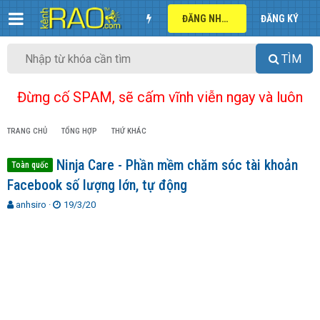
ĐĂNG NHẬP
ĐĂNG KÝ
TÌM
Đừng cố SPAM, sẽ cấm vĩnh viễn ngay và luôn
TRANG CHỦ
TỔNG HỢP
THỨ KHÁC
Ninja Care - Phần mềm chăm sóc tài khoản
Toàn quốc
Facebook số lượng lớn, tự động
T
N
anhsiro
19/3/20
h
g
r
à
e
y
a
g
d
ử
s
i
t
a
r