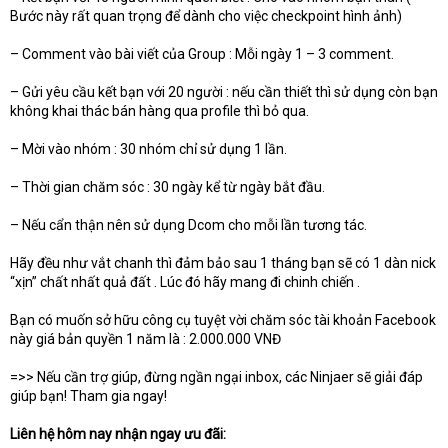
Bước này rất quan trọng để dành cho việc checkpoint hình ảnh)
– Comment vào bài viết của Group : Mỗi ngày 1 – 3 comment.
– Gửi yêu cầu kết bạn với 20 người : nếu cần thiết thì sử dụng còn bạn
không khai thác bán hàng qua profile thì bỏ qua.
– Mời vào nhóm : 30 nhóm chỉ sử dụng 1 lần.
– Thời gian chăm sóc : 30 ngày kể từ ngày bắt đầu.
– Nếu cẩn thận nên sử dụng Dcom cho mỗi lần tương tác.
Hãy đều như vắt chanh thì đảm bảo sau 1 tháng bạn sẽ có 1 dàn nick
“xịn” chất nhất quả đất . Lúc đó hãy mang đi chinh chiến .
Bạn có muốn sở hữu công cụ tuyệt vời chăm sóc tài khoản Facebook
này giá bản quyền 1 năm là : 2.000.000 VNĐ
=>> Nếu cần trợ giúp, đừng ngần ngại inbox, các Ninjaer sẽ giải đáp
giúp bạn! Tham gia ngay!
Liên hệ hôm nay nhận ngay ưu đãi: