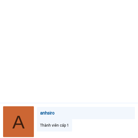
t
e
r
anhsiro
A
Thành viên cấp 1