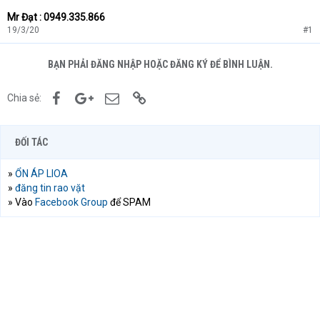
Mr Đạt : 0949.335.866
19/3/20
#1
BẠN PHẢI ĐĂNG NHẬP HOẶC ĐĂNG KÝ ĐỂ BÌNH LUẬN.
Facebook
Google+
Email
Link
Chia sẻ:
ĐỐI TÁC
»
ỔN ÁP LIOA
»
đăng tin rao vặt
» Vào
Facebook Group
để SPAM