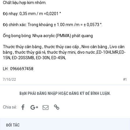
Chất liệu hợp kim nhôm.
Độ nhạy: 0,35 mm / m =0,0201 °
Độ chính xác: Trong khoảng ± 1.00 mm /m = ± 0,0573 °.
Ống bong bóng: Nhựa acrylic (PMMA) phát quang
Thước thủy cân bằng , thước thủy cao cấp , Nivo cân bằng , Livo cân
bằng , thước thủy giá rẻ, thước thủy mini, divo nước ,ED-10HLMR,ED-
15N, ED-20SSMB, ED-30N, ED-45N,
LH : 0966697458
7/10/22
#1
BẠN PHẢI ĐĂNG NHẬP HOẶC ĐĂNG KÝ ĐỂ BÌNH LUẬN.
Facebook
Google+
Email
Link
Chia sẻ:
ĐỐI TÁC