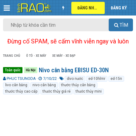
ĐĂNG NHẬP
ĐĂNG KÝ
TÌM
Đừng cố SPAM, sẽ cấm vĩnh viễn ngay và luôn
TRANG CHỦ
Ô TÔ - XE MÁY
XE MÁY - XE ĐẠP
Nivo cân bằng EBISU ED-30N
Toàn quốc
Hà Nội
T
N
T
PHUC TSUNODA
7/10/22
divo nước
ed-10hlmr
ed-15n
h
g
ừ
livo cân bằng
nivo cân bằng
thước thủy cân bằng
r
à
k
thước thủy cao cấp
thước thủy giá rẻ
thước thủy mini
e
y
h
a
g
ó
d
ử
a
s
i
t
a
r
t