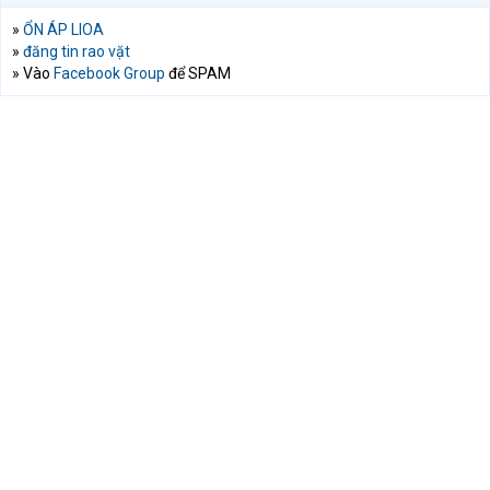
»
ỔN ÁP LIOA
»
đăng tin rao vặt
» Vào
Facebook Group
để SPAM