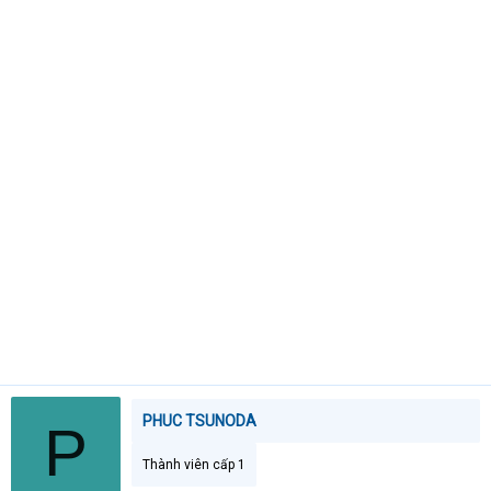
e
r
PHUC TSUNODA
P
Thành viên cấp 1