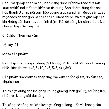
e
Bát U xà gồ lắp ghép là phụ kiên đang được rất nhiều các thợ sản
r
xuất cơ khí, nôi thất tìm kiếm và tín dùng. Sản phẩm dùng cho sắt
hộp thanh U ghép nối cùm hộp vuông giúp sản phẩm được sản xuất
một cách nhanh gọn và chắc chắn. Giảm chi phi và thơi gian lắp đăt
khi không cần hàn hay sơn tĩnh điện… Rất dế dàng khi cần tháo dỡ, di
chuyển hay cần thay thế
Chất liệu: Thép mạ kẽm
Độ dày: 2 li
Mô tả sản phẩm:
Bát U lắp ghép chuyên dụng để kết nối, cố định sắt hộp và sắt vuông
nhiều kích thước: 4x8, 5x10, 3x6, 5x5, 4x4,3x3
Sản phẩm được làm từ thép dày, mạ kẽm chống gỉ sét, độ bền cao,
chịu lực tốt.
Thích hợp dùng cho lắp ghép khung giường, bàn ghế, kệ, chuồng trại,
nhà lưới, khung sắt đa năng.
Thi công dễ dàng: chỉ cần kết hợp cùng bulong – ốc vít, không cần