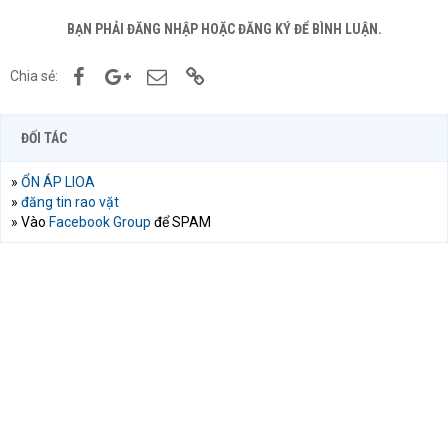
BẠN PHẢI ĐĂNG NHẬP HOẶC ĐĂNG KÝ ĐỂ BÌNH LUẬN.
Facebook
Google+
Email
Link
Chia sẻ:
ĐỐI TÁC
»
ỔN ÁP LIOA
»
đăng tin rao vặt
» Vào
Facebook Group
để SPAM