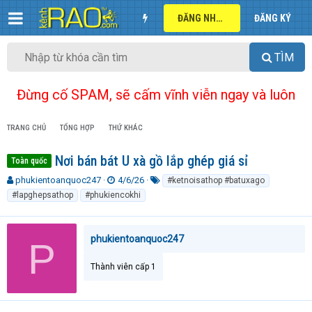
ĐĂNG NHẬP
ĐĂNG KÝ
TÌM
Đừng cố SPAM, sẽ cấm vĩnh viễn ngay và luôn
TRANG CHỦ
TỔNG HỢP
THỨ KHÁC
Nơi bán bát U xà gồ lắp ghép giá sỉ
Toàn quốc
T
N
T
phukientoanquoc247
4/6/26
#ketnoisathop #batuxago
h
g
ừ
#lapghepsathop
#phukiencokhi
r
à
k
e
y
h
a
g
ó
phukientoanquoc247
P
d
ử
a
s
i
t
Thành viên cấp 1
a
r
t