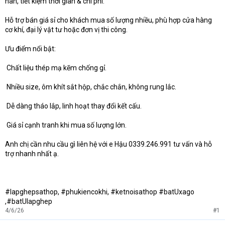
hàn, tiết kiệm thời gian & chi phí.
Hỗ trợ bán giá sỉ cho khách mua số lượng nhiều, phù hợp cửa hàng
cơ khí, đại lý vật tư hoặc đơn vị thi công.
Ưu điểm nổi bật:
️ Chất liệu thép mạ kẽm chống gỉ.
️ Nhiều size, ôm khít sắt hộp, chắc chắn, không rung lắc.
️ Dễ dàng tháo lắp, linh hoạt thay đổi kết cấu.
️ Giá sỉ cạnh tranh khi mua số lượng lớn.
Anh chị cần nhu cầu gì liên hệ với e Hậu 0339.246.991 tư vấn và hỗ
trợ nhanh nhất ạ.
#lapghepsathop, #phukiencokhi, #ketnoisathop #batUxago
,#batUlapghep
4/6/26
#1