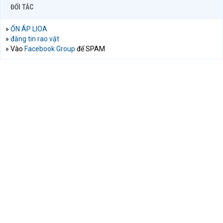
ĐỐI TÁC
»
ỔN ÁP LIOA
»
đăng tin rao vặt
» Vào
Facebook Group
để SPAM