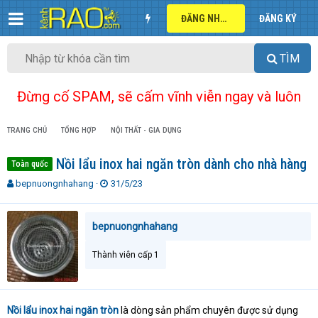
ĐĂNG NHẬP
ĐĂNG KÝ
TÌM
Đừng cố SPAM, sẽ cấm vĩnh viễn ngay và luôn
TRANG CHỦ
TỔNG HỢP
NỘI THẤT - GIA DỤNG
Nồi lẩu inox hai ngăn tròn dành cho nhà hàng
Toàn quốc
T
N
bepnuongnhahang
31/5/23
h
g
r
à
e
y
bepnuongnhahang
a
g
d
ử
Thành viên cấp 1
s
i
t
a
r
Nồi lẩu inox hai ngăn tròn
là dòng sản phẩm chuyên được sử dụng
t