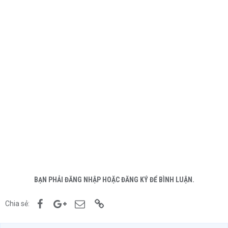
BẠN PHẢI ĐĂNG NHẬP HOẶC ĐĂNG KÝ ĐỂ BÌNH LUẬN.
Facebook
Google+
Email
Link
Chia sẻ: