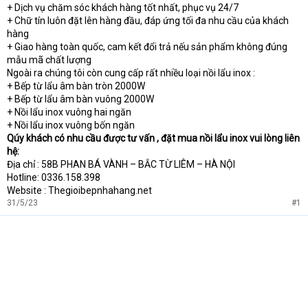
+ Dịch vụ chăm sóc khách hàng tốt nhất, phục vụ 24/7
+ Chữ tín luôn đặt lên hàng đầu, đáp ứng tối đa nhu cầu của khách
hàng
+ Giao hàng toàn quốc, cam kết đổi trả nếu sản phẩm không đúng
mẫu mã chất lượng
Ngoài ra chúng tôi còn cung cấp rất nhiều loại nồi lẩu inox :
+ Bếp từ lẩu âm bàn tròn 2000W
+ Bếp từ lẩu âm bàn vuông 2000W
+ Nồi lẩu inox vuông hai ngăn
+ Nồi lẩu inox vuông bốn ngăn
Qúy khách có nhu cầu được tư vấn , đặt mua nồi lẩu inox vui lòng liên
hệ:
Địa chỉ : 58B PHAN BÁ VÀNH – BẮC TỪ LIÊM – HÀ NỘI
Hotline: 0336.158.398
Website : Thegioibepnhahang.net
31/5/23
#1