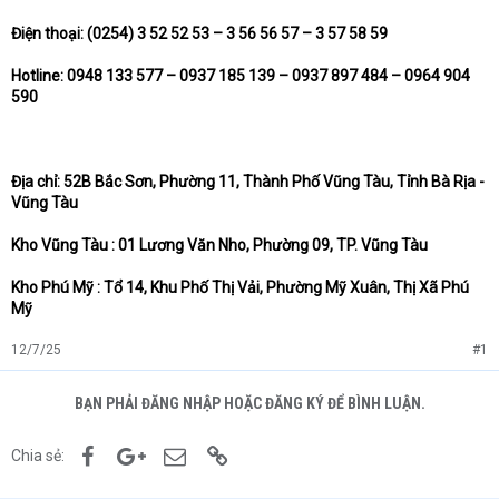
Điện thoại: (0254) 3 52 52 53 – 3 56 56 57 – 3 57 58 59
Hotline: 0948 133 577 – 0937 185 139 – 0937 897 484 – 0964 904
590
Địa chỉ: 52B Bắc Sơn, Phường 11, Thành Phố Vũng Tàu, Tỉnh Bà Rịa -
Vũng Tàu
Kho Vũng Tàu : 01 Lương Văn Nho, Phường 09, TP. Vũng Tàu
Kho Phú Mỹ : Tổ 14, Khu Phố Thị Vải, Phường Mỹ Xuân, Thị Xã Phú
Mỹ
12/7/25
#1
BẠN PHẢI ĐĂNG NHẬP HOẶC ĐĂNG KÝ ĐỂ BÌNH LUẬN.
Facebook
Google+
Email
Link
Chia sẻ: