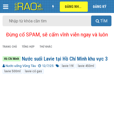
ĐĂNG NHẬP
ĐĂNG KÝ
TÌM
Đừng cố SPAM, sẽ cấm vĩnh viễn ngay và luôn
TRANG CHỦ
TỔNG HỢP
THỨ KHÁC
Nước suối Lavie tại Hồ Chí Minh khu vực 3
Hồ Chí Minh
T
N
T
Nước uống Vũng Tàu
12/7/25
lavie 19l
lavie 450ml
h
g
ừ
lavie 500ml
lavie có gas
r
à
k
e
y
h
a
g
ó
d
ử
a
s
i
t
a
r
t