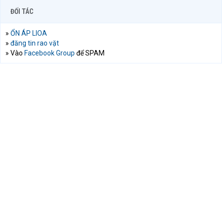
ĐỐI TÁC
»
ỔN ÁP LIOA
»
đăng tin rao vặt
» Vào
Facebook Group
để SPAM