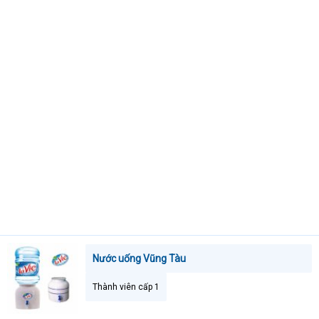
e
r
Nước uống Vũng Tàu
Thành viên cấp 1