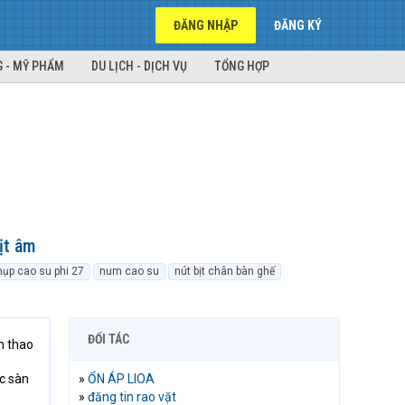
ĐĂNG NHẬP
ĐĂNG KÝ
 - MỸ PHẨM
DU LỊCH - DỊCH VỤ
TỔNG HỢP
ịt âm
hụp cao su phi 27
num cao su
nút bịt chân bàn ghế
ĐỐI TÁC
n thao
ớc sàn
»
ỔN ÁP LIOA
»
đăng tin rao vặt