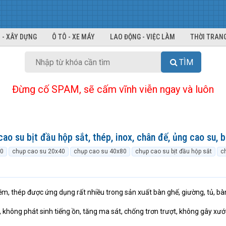
 - XÂY DỰNG
Ô TÔ - XE MÁY
LAO ĐỘNG - VIỆC LÀM
THỜI TRANG
TÌM
Đừng cố SPAM, sẽ cấm vĩnh viễn ngay và luôn
ao su bịt đầu hộp sắt, thép, inox, chân đế, ủng cao su, b
20
chụp cao su 20x40
chụp cao su 40x80
chụp cao su bịt đầu hộp sắt
c
kẽm, thép được ứng dụng rất nhiều trong sản xuất bàn ghế, giường, tủ, bà
, không phát sinh tiếng ồn, tăng ma sát, chống trơn trượt, không gây xư