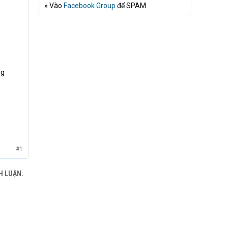
» Vào
Facebook Group
để SPAM
ng
#1
H LUẬN.