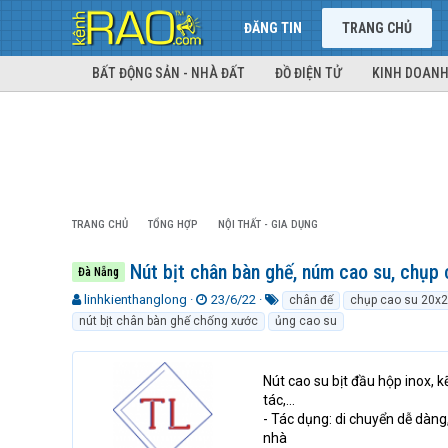
ĐĂNG TIN
TRANG CHỦ
BẤT ĐỘNG SẢN - NHÀ ĐẤT
ĐỒ ĐIỆN TỬ
KINH DOANH
TRANG CHỦ
TỔNG HỢP
NỘI THẤT - GIA DỤNG
Nút bịt chân bàn ghế, núm cao su, chụp c
Đà Nẵng
T
N
T
linhkienthanglong
23/6/22
chân đế
chụp cao su 20x
h
g
ừ
nút bịt chân bàn ghế chống xước
ủng cao su
r
à
k
e
y
h
a
g
ó
Nút cao su bịt đầu hộp inox, 
d
ử
a
tác,…
s
i
- Tác dụng: di chuyển dễ dàng
t
nhà
a