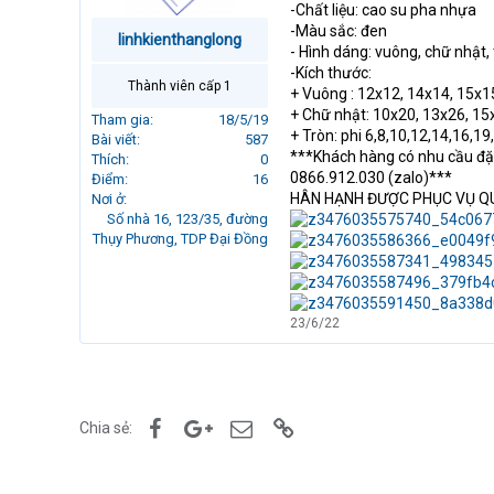
-Chất liệu: cao su pha nhựa
r
-Màu sắc: đen
t
linhkienthanglong
- Hình dáng: vuông, chữ nhật,
e
-Kích thước:
r
Thành viên cấp 1
+ Vuông : 12x12, 14x14, 15x1
+ Chữ nhật: 10x20, 13x26, 15
Tham gia
18/5/19
+ Tròn: phi 6,8,10,12,14,16,1
Bài viết
587
***Khách hàng có nhu cầu đặt
Thích
0
0866.912.030 (zalo)***
Điểm
16
HÂN HẠNH ĐƯỢC PHỤC VỤ Q
Nơi ở
Số nhà 16, 123/35, đường
Thụy Phương, TDP Đại Đồng
23/6/22
Facebook
Google+
Email
Link
Chia sẻ: