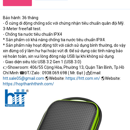
Bảo hành: 36 tháng
- Ổ cứng di động chống sốc với chứng nhận tiêu chuẩn quân đội Mỹ.
3-Meter freefall test.
- Chống tia nước tiêu chuẩn IPX4
* Sản phẩm có khả năng chống tia nước tiêu chuẩn IPX4.
* Sản phẩm này hoạt động tốt với cách sử dụng bình thường, do vậy
xin đừng cố ý làm hư hại hoặc vứt đi. Để sử dụng các tính năng bảo
vệ hoàn toàn, xin vui lòng đóng nắp USB lại khi không sử dụng.
- Giao diện siêu tốc USB 3.2 Gen 1 (USB 3.0)
👉Showroom: 406/55 Cộng Hòa, Phường 13, Quận Tân Bình, Tp.Hồ
Chí Minh ☎ĐT/Zalo : 0938.069.698 ( Mr. Đạt ) 📩Email:
htt.sale05@gmail.com
🌎Website:
https://htt.com.vn/
🌎Website:
https://hopthanhthinh.com/