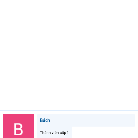
t
e
r
Bách
Thành viên cấp 1