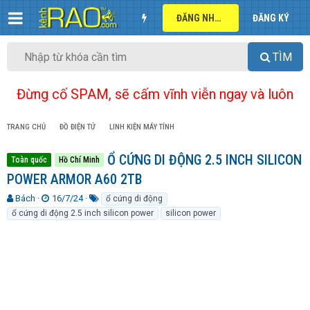
ĐĂNG NHẬP
ĐĂNG KÝ
TÌM
Đừng cố SPAM, sẽ cấm vĩnh viễn ngay và luôn
TRANG CHỦ
ĐỒ ĐIỆN TỬ
LINH KIỆN MÁY TÍNH
Ổ CỨNG DI ĐỘNG 2.5 INCH SILICON
Toàn quốc
Hồ Chí Minh
POWER ARMOR A60 2TB
T
N
T
Bách
16/7/24
ổ cứng di động
h
g
ừ
ổ cứng di động 2.5 inch silicon power
silicon power
r
à
k
e
y
h
a
g
ó
d
ử
a
s
i
t
a
r