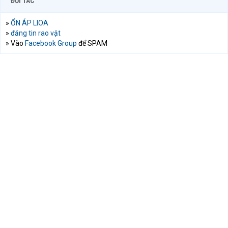
ĐỐI TÁC
»
ỔN ÁP LIOA
»
đăng tin rao vặt
» Vào
Facebook Group
để SPAM