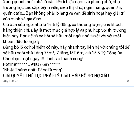
Xung quanh ngôi nhà là các tiện ích đa dạng và phong phú, như
trường học các cấp, bệnh viện, siêu thị, chợ, ngân hàng, quán ăn,
quán cafe… Bạn không phải lo lắng về vấn đề sinh hoạt hay giải trí
của mình và gia đình.
Giá bán của ngôi nhà là 16.5 tỷ đồng, có thương lượng cho khách
hàng thiện chí. Đây là một mức giá hợp lý và phù hợp với thị trường
hiện nay. Bạn sẽ có cơ hội sở hữu một ngôi nhà tuyệt vời với một
khoản đầu tư hợp lý.
Đừng bỏ lỡ cơ hội hiếm có này, hãy nhanh tay liên hệ với chúng tôi để
sở hữu ngôi nhà Láng 75m², 7 tầng, MT 6m, giá 16.5 Tỷ Đống Đa.
Chúc bạn một ngày tốt lành và thành công!
Hotline:*****O94lO7l689*****
"Nhiệt Thành nhất Đông Dương"
GIẢI QUYẾT THỦ TỤC PHÁP LÝ. GIẢI PHÁP HỒ SƠ NỢ XẤU
30/10/23
#1