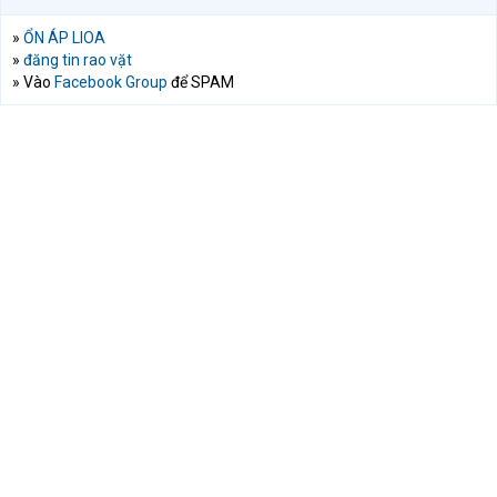
»
ỔN ÁP LIOA
»
đăng tin rao vặt
» Vào
Facebook Group
để SPAM