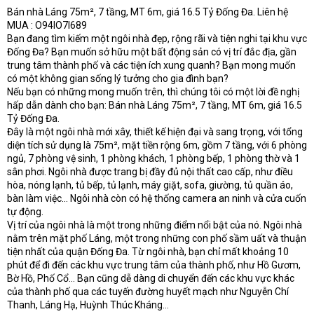
Bán nhà Láng 75m², 7 tầng, MT 6m, giá 16.5 Tỷ Đống Đa. Liên hệ
t
MUA : O94lO7l689
e
r
Bạn đang tìm kiếm một ngôi nhà đẹp, rộng rãi và tiện nghi tại khu vực
Đống Đa? Bạn muốn sở hữu một bất động sản có vị trí đắc địa, gần
trung tâm thành phố và các tiện ích xung quanh? Bạn mong muốn
có một không gian sống lý tưởng cho gia đình bạn?
Nếu bạn có những mong muốn trên, thì chúng tôi có một lời đề nghị
hấp dẫn dành cho bạn: Bán nhà Láng 75m², 7 tầng, MT 6m, giá 16.5
Tỷ Đống Đa.
Đây là một ngôi nhà mới xây, thiết kế hiện đại và sang trọng, với tổng
diện tích sử dụng là 75m², mặt tiền rộng 6m, gồm 7 tầng, với 6 phòng
ngủ, 7 phòng vệ sinh, 1 phòng khách, 1 phòng bếp, 1 phòng thờ và 1
sân phơi. Ngôi nhà được trang bị đầy đủ nội thất cao cấp, như điều
hòa, nóng lạnh, tủ bếp, tủ lạnh, máy giặt, sofa, giường, tủ quần áo,
bàn làm việc… Ngôi nhà còn có hệ thống camera an ninh và cửa cuốn
tự động.
Vị trí của ngôi nhà là một trong những điểm nổi bật của nó. Ngôi nhà
nằm trên mặt phố Láng, một trong những con phố sầm uất và thuận
tiện nhất của quận Đống Đa. Từ ngôi nhà, bạn chỉ mất khoảng 10
phút để đi đến các khu vực trung tâm của thành phố, như Hồ Gươm,
Bờ Hồ, Phố Cổ… Bạn cũng dễ dàng di chuyển đến các khu vực khác
của thành phố qua các tuyến đường huyết mạch như Nguyễn Chí
Thanh, Láng Hạ, Huỳnh Thúc Kháng…