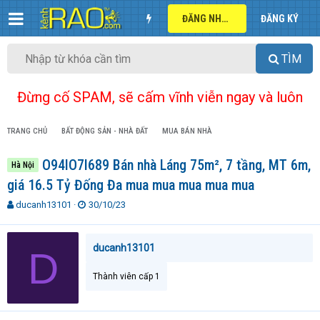
ĐĂNG NHẬP
ĐĂNG KÝ
TÌM
Đừng cố SPAM, sẽ cấm vĩnh viễn ngay và luôn
TRANG CHỦ
BẤT ĐỘNG SẢN - NHÀ ĐẤT
MUA BÁN NHÀ
O94lO7l689 Bán nhà Láng 75m², 7 tầng, MT 6m,
Hà Nội
giá 16.5 Tỷ Đống Đa mua mua mua mua mua
T
N
ducanh13101
30/10/23
h
g
r
à
e
y
ducanh13101
D
a
g
d
ử
Thành viên cấp 1
s
i
t
a
r