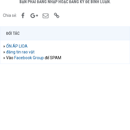
BẠN PHẢI ĐĂNG NHẬP HOẶC ĐĂNG KÝ ĐỂ BÌNH LUẬN.
Facebook
Google+
Email
Link
Chia sẻ:
ĐỐI TÁC
»
ỔN ÁP LIOA
»
đăng tin rao vặt
» Vào
Facebook Group
để SPAM