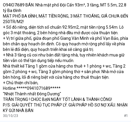
O94lO7l689 BÁN. Nhà mặt phố Đội Cấn 93m², 3 tầng, MT 5.5m, 22.8
t
tỷ Ba Đình
e
r
MẶT PHỐ BA ĐÌNH, MẶT TIỀN RỘNG, 3 MẶT THOÁNG, GIÁ CHƯA ĐẾN
250TR/M2!
+ Sổ đỏ riêng, diện tích sổ chuẩn 92.95m2, mặt tiền rộng 5.54m. Lô
góc 3 mặt thoáng, 2 bên hông nhà đều mở được cửa thuận tiện.
+ Vị trí giữa phố, giữa đoạn phố Giang Văn Minh và phố Vạn Bảo, phía
bên chẵn quy hoạch ổn định. Có quy hoạch mở rộng phố lấy về phía
bên lẻ đối diện, quy hoạch triển khai sẽ càng giá trị.
+ Nhà 3 tầng cũ coi như bán đất tặng nhà, tuy nhiên khách mua giữ
tiền vẫn có thể tận dụng tiếp nếu muốn.
Nhà thiết kế Tầng 1 gồm cửa hàng cho thuê + 1 phòng + wc, Tầng 2
gồm 2 phòng + wc, Tầng 3 gồm phòng thờ + sân phơi. Nhà mở cửa
bên hông, lối đi riêng biệt với cửa hàng cho thuê thuận tiện.
+ Chủ thiện chí bán,
Hotline:*****0941071689*****
"Nhiệt Thành nhất Đông Dương"
TRÂN TRỌNG ! CHÚC BẠN NGÀY TỐT LÀNH & THÀNH CÔNG!
P/S: GIẢI QUYẾT THỦ TỤC PHÁP LÝ. GIẢI PHÁP HỒ SƠ NỢ XẤU. NHẬN
KÝ GỬI NHÀ BÁN
30/10/23
#1