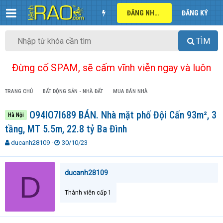
ĐĂNG NHẬP
ĐĂNG KÝ
TÌM
Đừng cố SPAM, sẽ cấm vĩnh viễn ngay và luôn
TRANG CHỦ
BẤT ĐỘNG SẢN - NHÀ ĐẤT
MUA BÁN NHÀ
O94lO7l689 BÁN. Nhà mặt phố Đội Cấn 93m², 3
Hà Nội
tầng, MT 5.5m, 22.8 tỷ Ba Đình
T
N
ducanh28109
30/10/23
h
g
r
à
e
y
ducanh28109
D
a
g
d
ử
Thành viên cấp 1
s
i
t
a
r