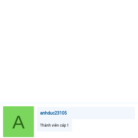
t
e
r
anhduc23105
A
Thành viên cấp 1