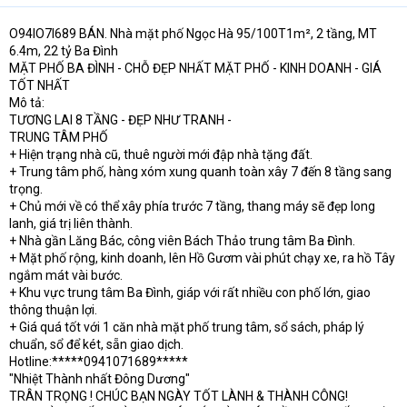
O94lO7l689 BÁN. Nhà mặt phố Ngọc Hà 95/100T1m², 2 tầng, MT
6.4m, 22 tỷ Ba Đình
MẶT PHỐ BA ĐÌNH - CHỖ ĐẸP NHẤT MẶT PHỐ - KINH DOANH - GIÁ
TỐT NHẤT
Mô tả:
TƯƠNG LAI 8 TẦNG - ĐẸP NHƯ TRANH -
TRUNG TÂM PHỐ
+ Hiện trạng nhà cũ, thuê người mới đập nhà tặng đất.
+ Trung tâm phố, hàng xóm xung quanh toàn xây 7 đến 8 tầng sang
trọng.
+ Chủ mới về có thể xây phía trước 7 tầng, thang máy sẽ đẹp long
lanh, giá trị liên thành.
+ Nhà gần Lăng Bác, công viên Bách Thảo trung tâm Ba Đình.
+ Mặt phố rộng, kinh doanh, lên Hồ Gươm vài phút chạy xe, ra hồ Tây
ngắm mát vài bước.
+ Khu vực trung tâm Ba Đình, giáp với rất nhiều con phố lớn, giao
thông thuận lợi.
+ Giá quá tốt với 1 căn nhà mặt phố trung tâm, sổ sách, pháp lý
chuẩn, sổ để két, sẵn giao dịch.
Hotline:*****0941071689*****
"Nhiệt Thành nhất Đông Dương"
TRÂN TRỌNG ! CHÚC BẠN NGÀY TỐT LÀNH & THÀNH CÔNG!