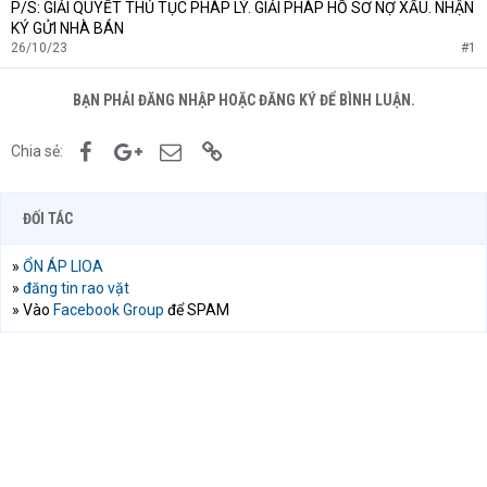
P/S: GIẢI QUYẾT THỦ TỤC PHÁP LÝ. GIẢI PHÁP HỒ SƠ NỢ XẤU. NHẬN
KÝ GỬI NHÀ BÁN
26/10/23
#1
BẠN PHẢI ĐĂNG NHẬP HOẶC ĐĂNG KÝ ĐỂ BÌNH LUẬN.
Facebook
Google+
Email
Link
Chia sẻ:
ĐỐI TÁC
»
ỔN ÁP LIOA
»
đăng tin rao vặt
» Vào
Facebook Group
để SPAM