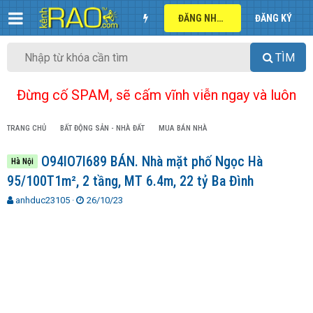
ĐĂNG NHẬP
ĐĂNG KÝ
TÌM
Đừng cố SPAM, sẽ cấm vĩnh viễn ngay và luôn
TRANG CHỦ
BẤT ĐỘNG SẢN - NHÀ ĐẤT
MUA BÁN NHÀ
O94lO7l689 BÁN. Nhà mặt phố Ngọc Hà
Hà Nội
95/100T1m², 2 tầng, MT 6.4m, 22 tỷ Ba Đình
T
N
anhduc23105
26/10/23
h
g
r
à
e
y
a
g
d
ử
s
i
t
a
r