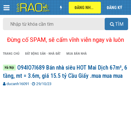
ĐĂNG NHẬP
ĐĂNG KÝ
TÌM
Đừng cố SPAM, sẽ cấm vĩnh viễn ngay và luôn
TRANG CHỦ
BẤT ĐỘNG SẢN - NHÀ ĐẤT
MUA BÁN NHÀ
O94lO7l689 Bán nhà siêu HOT Mai Dịch 67m², 6
Hà Nội
tầng, mt = 3.6m, giá 15.5 tỷ Cầu Giấy .mua mua mua
T
N
ducanh16091
29/10/23
h
g
r
à
e
y
a
g
d
ử
s
i
t
a
r