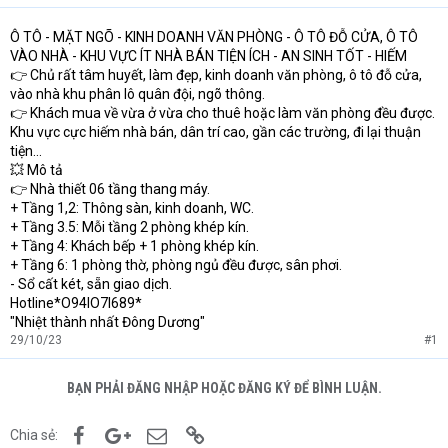
Ô TÔ - MẶT NGÕ - KINH DOANH VĂN PHÒNG - Ô TÔ ĐỖ CỬA, Ô TÔ
VÀO NHÀ - KHU VỰC ÍT NHÀ BÁN TIỆN ÍCH - AN SINH TỐT - HIẾM
👉 Chủ rất tâm huyết, làm đẹp, kinh doanh văn phòng, ô tô đỗ cửa,
vào nhà khu phân lô quân đội, ngõ thông.
👉 Khách mua về vừa ở vừa cho thuê hoặc làm văn phòng đều được.
Khu vực cực hiếm nhà bán, dân trí cao, gần các trường, đi lại thuận
tiện...
💥 Mô tả
👉 Nhà thiết 06 tầng thang máy.
+ Tầng 1,2: Thông sàn, kinh doanh, WC.
+ Tầng 3.5: Mỗi tầng 2 phòng khép kín.
+ Tầng 4: Khách bếp + 1 phòng khép kín.
+ Tầng 6: 1 phòng thờ, phòng ngủ đều được, sân phơi.
- Sổ cất két, sẵn giao dịch.
Hotline*O94lO7l689*
"Nhiệt thành nhất Đông Dương"
29/10/23
#1
BẠN PHẢI ĐĂNG NHẬP HOẶC ĐĂNG KÝ ĐỂ BÌNH LUẬN.
Facebook
Google+
Email
Link
Chia sẻ: