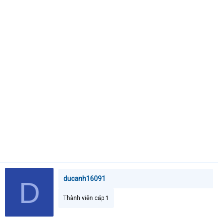
t
e
r
ducanh16091
D
Thành viên cấp 1