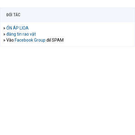
ĐỐI TÁC
»
ỔN ÁP LIOA
»
đăng tin rao vặt
» Vào
Facebook Group
để SPAM