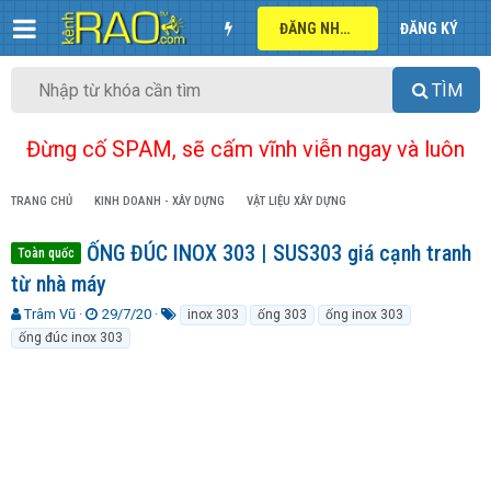
ĐĂNG NHẬP
ĐĂNG KÝ
TÌM
Đừng cố SPAM, sẽ cấm vĩnh viễn ngay và luôn
TRANG CHỦ
KINH DOANH - XÂY DỰNG
VẬT LIỆU XÂY DỰNG
ỐNG ĐÚC INOX 303 | SUS303 giá cạnh tranh
Toàn quốc
từ nhà máy
T
N
T
Trâm Vũ
29/7/20
inox 303
ống 303
ống inox 303
h
g
ừ
ống đúc inox 303
r
à
k
e
y
h
a
g
ó
d
ử
a
s
i
t
a
r