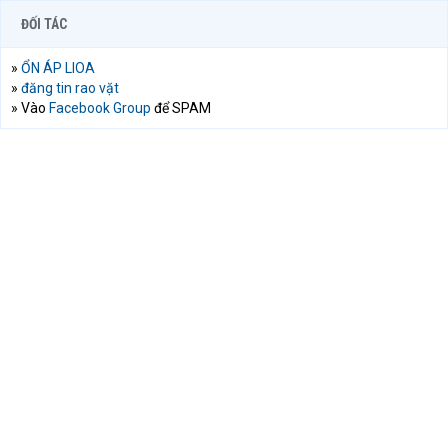
ĐỐI TÁC
»
ỔN ÁP LIOA
»
đăng tin rao vặt
» Vào
Facebook Group
để SPAM