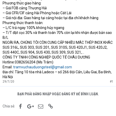
Phương thức giao hàng:
– Giá FOB cảng Thượng Hải
– Giá CFR/CIF cảng Hải Phòng hoặc Cát Lái
– Giá nội địa: Giao hàng tại cảng hoặc tại địa chỉ khách hàng
Phương thức thanh toán:
– L/C trả ngay 100% không hủy ngang
– T/T đặt cọc 30% và thanh toán 70% còn lại khi nhận được bản sao
B/L
NGOÀI RA, CHÚNG TÔI CÒN CUNG CẤP NHIỀU MÁC THÉP INOX KHÁC
SUS 316L, SUS 303, SUS 201, SUS 310S, SUS 420J1, SUS 420J2,
SUS 440C, SUS 904, SUS 430, SUS 309, SUS 321,…
CÔNG TY TNHH CÔNG NGHIỆP QUỐC TẾ CHÂU DƯƠNG
Hotline:0382656204 (Ms Trâm)
Email:
tramvuchauduongsteel@gmail.com
Địa chỉ: Tầng 10 tòa nhà Ladeco – số 266 Đội Cấn, Liễu Giai, Ba Đình,
Hà Nội
29/7/20
#1
BẠN PHẢI ĐĂNG NHẬP HOẶC ĐĂNG KÝ ĐỂ BÌNH LUẬN.
Facebook
Google+
Email
Link
Chia sẻ: