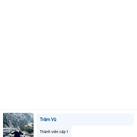
t
e
r
Trâm Vũ
Thành viên cấp 1