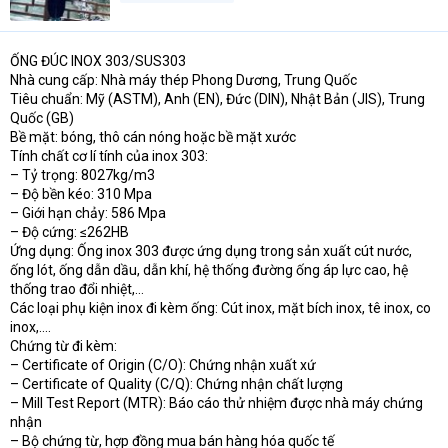
ỐNG ĐÚC INOX 303/SUS303
Nhà cung cấp: Nhà máy thép Phong Dương, Trung Quốc
Tiêu chuẩn: Mỹ (ASTM), Anh (EN), Đức (DIN), Nhật Bản (JIS), Trung
Quốc (GB)
Bề mặt: bóng, thô cán nóng hoặc bề mặt xước
Tính chất cơ lí tính của inox 303:
– Tỷ trọng: 8027kg/m3
– Độ bền kéo: 310 Mpa
– Giới hạn chảy: 586 Mpa
– Độ cứng: ≤262HB
Ứng dụng: Ống inox 303 được ứng dụng trong sản xuất cút nước,
ống lót, ống dẫn dầu, dẫn khí, hệ thống đường ống áp lực cao, hệ
thống trao đổi nhiệt,…
Các loại phụ kiện inox đi kèm ống: Cút inox, mặt bích inox, tê inox, co
inox,….
Chứng từ đi kèm:
– Certificate of Origin (C/O): Chứng nhận xuất xứ
– Certificate of Quality (C/Q): Chứng nhận chất lượng
– Mill Test Report (MTR): Báo cáo thử nhiệm được nhà máy chứng
nhận
– Bộ chứng từ, hợp đồng mua bán hàng hóa quốc tế