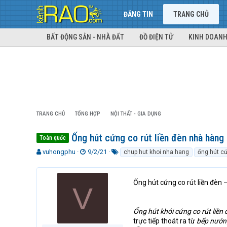
ĐĂNG TIN
TRANG CHỦ
BẤT ĐỘNG SẢN - NHÀ ĐẤT
ĐỒ ĐIỆN TỬ
KINH DOANH
TRANG CHỦ
TỔNG HỢP
NỘI THẤT - GIA DỤNG
Ống hút cứng co rút liền đèn nhà hàng
Toàn quốc
T
N
T
vuhongphu
9/2/21
chup hut khoi nha hang
ống hút cứ
h
g
ừ
r
à
k
e
y
h
Ống hút cứng co rút liền đèn
V
a
g
ó
d
ử
a
s
i
Ống hút khói cứng co rút liền 
t
trực tiếp thoát ra từ
bếp nướng
a