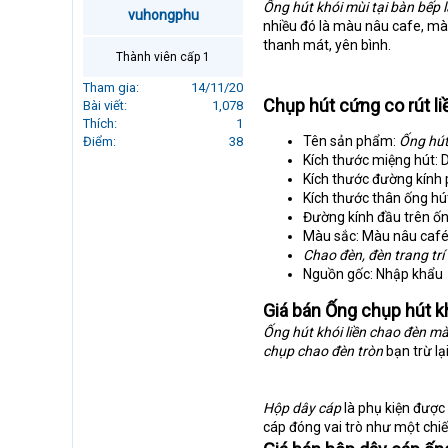
Ống hút khói mùi tại bàn bếp
r
vuhongphu
nhiều đó là màu nâu cafe, m
t
thanh mát, yên bình.
e
Thành viên cấp 1
r
Tham gia
14/11/20
Chụp hút cứng co rút li
Bài viết
1,078
Thích
1
Tên sản phẩm:
Ống hút
Điểm
38
Kích thước miệng hút:
Kích thước đường kính 
Kích thước thân ống h
Đường kính đầu trên ốn
Màu sắc: Màu nâu café
Chao đèn, đèn trang trí
Nguồn gốc: Nhập khẩu
Giá bán Ống chụp hút kh
Ống hút khói liền chao đèn m
chụp chao đèn tròn
bạn trừ lại
Hộp dây cáp
là phụ kiện được 
cáp đóng vai trò như một chiế