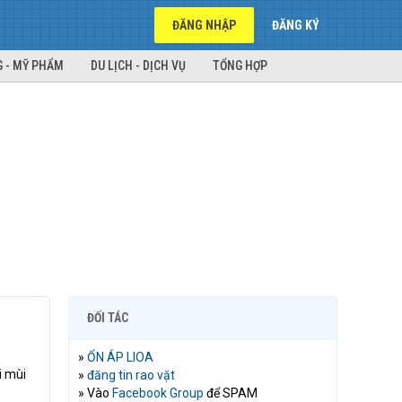
ĐĂNG NHẬP
ĐĂNG KÝ
 - MỸ PHẨM
DU LỊCH - DỊCH VỤ
TỔNG HỢP
ĐỐI TÁC
»
ỔN ÁP LIOA
i mùi
»
đăng tin rao vặt
» Vào
Facebook Group
để SPAM