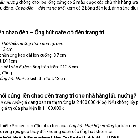
 lẩu nướng
không khói loại ống cứng có 2 màu được các chủ nhà hàng lự
àu đồng.
Chao đèn – đèn trang trí
đi kèm có 2 bóng đèn led, ánh sáng dịu 
ền chao đèn – Ống hút cafe có đèn trang trí
 khói bếp nướng than hoa tại bàn
 D13 cm
phần ống kéo dài lên xuống: D7 cm
út: D11cm
g bắt vào đường ống trên trần: D12.5 cm
, đồng
 ống hút khói
có kích thước: D43 cm
ói cứng liền chao đèn trang trí cho nhà hàng lẩu nướng?
àu nâu cafe
giá đang bán ra thị trường là 2.400.000 đ/ bộ. Nếu không lấy
 giá trị của phụ kiện là 1.100.000 đ
thiết kế ngay trên đầu phía trên của
ống hút khói bếp nướng
tại bàn này.
c ròng rọc, giúp thay đổi khoảng cách của ống hút khói mùi.