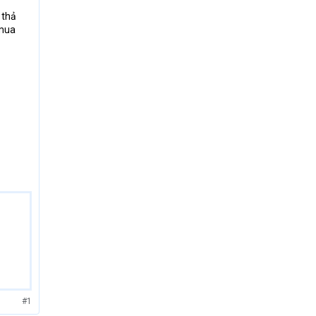
 thả
 mua
#1