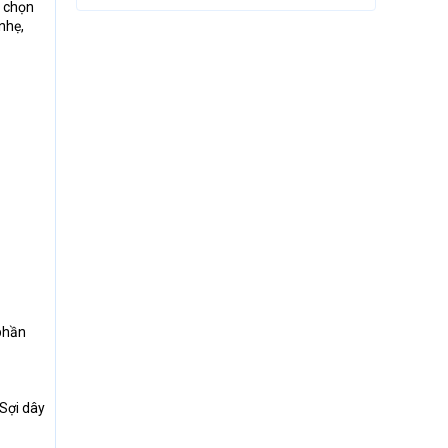
a chọn
nhẹ,
 phần
 Sợi dây