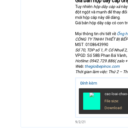
Giá bán hộp dây cáp ốn
Tuy nhiên
hộp dây cáp xả
này
đột ngột và mạnh để thay đổi 
mới hộp cáp này dễ dàng.
Giá bán hộp dây cáp có con t
Mọi thông tin chi tiết về
Ống hú
CÔNG TY TNHH THIẾT BỊ BẾP
MST: 0108643990
Số 70, TDP số 1, P. Cổ Nhuế 2
VPGD: Số 58B Phan Bá Vành, 
Hotline: 0942.729.886( zalo + 
Web:
thegioibepinox.com
Thời gian làm việc: Thứ 2 – T
Đính kèm
File size
Download
9/2/21