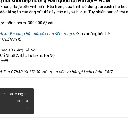
g hút khói bếp nướng Hàn Quốc tại Hà Nội – HCM
 không được bền vĩnh viễn. Nếu trong quá trình sử dụng sai cách như kéo
độ dài ngắn của ống hút thì dây cáp này sẽ bị đứt. Tuy nhiên bạn có thể
rượt bằng nhựa: 300.000 đ/ cái
t khói – chụp hút mùi có chao đèn trang trí
Xin vui lòng liên hệ:
 THIÊN PHÚ
, Bắc Từ Liêm, Hà Nội
Cổ Nhuế 2, Bắc Từ Liêm, Hà Nội
call)
hứ 7 từ 07h30 tới 17h30. Hỗ trợ tư vấn và báo giá sản phẩm 24/7
cac-loai-chao-den-loai-cung-co-den-trang-tri-510x511.jpg
38.1 KB
0