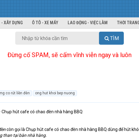
 - XÂY DỰNG
Ô TÔ - XE MÁY
LAO ĐỘNG - VIỆC LÀM
THỜI TRANG
TÌM
Đừng cố SPAM, sẽ cấm vĩnh viễn ngay và luôn
ng co rút liền đèn
ong hut khoi bep nuong
 – Chụp hút cafe có chao đèn nhà hàng BBQ
đèn
còn gọi là Chụp hút cafe có chao đèn nhà hàng BBQ dùng để hút khó
 than tại bàn nhà hàng.