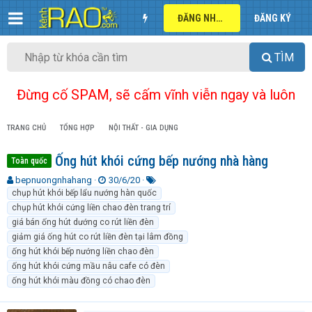
ĐĂNG NHẬP
ĐĂNG KÝ
TÌM
Đừng cố SPAM, sẽ cấm vĩnh viễn ngay và luôn
TRANG CHỦ
TỔNG HỢP
NỘI THẤT - GIA DỤNG
Ống hút khói cứng bếp nướng nhà hàng
Toàn quốc
T
N
T
bepnuongnhahang
30/6/20
h
g
ừ
chụp hút khói bếp lẩu nướng hàn quốc
r
à
k
chụp hút khói cứng liền chao đèn trang trí
e
y
h
giá bán ống hút dướng co rút liền đèn
a
g
ó
giảm giá ống hút co rút liền đèn tại lâm đồng
d
ử
a
ống hút khói bếp nướng liền chao đèn
s
i
ống hút khói cứng mầu nâu cafe có đèn
t
a
ống hút khói màu đồng có chao đèn
r
t