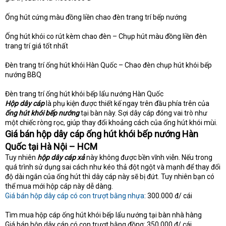
Ống hút cứng màu đồng liền chao đèn trang trí bếp nướng
Ống hút khói co rút kèm chao đèn – Chụp hút màu đồng liền đèn
trang trí giá tốt nhất
Đèn trang trí ống hút khói Hàn Quốc – Chao đèn chụp hút khói bếp
nướng BBQ
Đèn trang trí ống hút khói bếp lẩu nướng Hàn Quốc
Hộp dây cáp
là phụ kiện được thiết kế ngay trên đầu phía trên của
ống hút khói bếp nướng
tại bàn này. Sợi dây cáp đóng vai trò như
một chiếc ròng rọc, giúp thay đổi khoảng cách của ống hút khói mùi.
Giá bán hộp dây cáp ống hút khói bếp nướng Hàn
Quốc tại Hà Nội – HCM
Tuy nhiên
hộp dây cáp xả
này không được bền vĩnh viễn. Nếu trong
quá trình sử dụng sai cách như kéo thả đột ngột và mạnh để thay đổi
độ dài ngắn của ống hút thì dây cáp này sẽ bị đứt. Tuy nhiên bạn có
thể mua mới hộp cáp này dễ dàng.
Giá bán hộp dây cáp có con trượt bằng nhựa
: 300.000 đ/ cái
Tìm mua hộp cáp ống hút khói bếp lẩu nướng tại bàn nhà hàng
Giá bán hộp dây cáp có con trượt bằng đồng: 350.000 đ/ cái