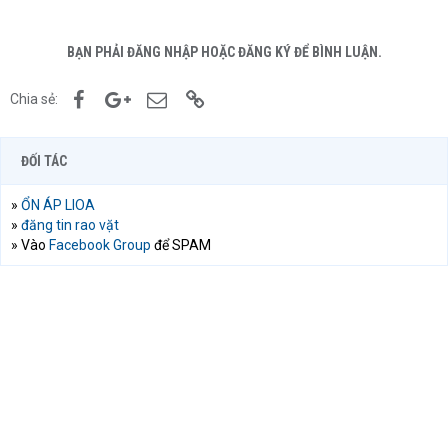
BẠN PHẢI ĐĂNG NHẬP HOẶC ĐĂNG KÝ ĐỂ BÌNH LUẬN.
Facebook
Google+
Email
Link
Chia sẻ:
ĐỐI TÁC
»
ỔN ÁP LIOA
»
đăng tin rao vặt
» Vào
Facebook Group
để SPAM