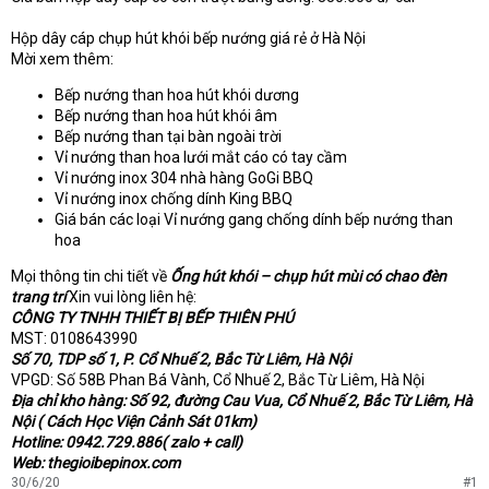
Hộp dây cáp chụp hút khói bếp nướng giá rẻ ở Hà Nội
Mời xem thêm:
Bếp nướng than hoa hút khói dương
Bếp nướng than hoa hút khói âm
Bếp nướng than tại bàn ngoài trời
Vỉ nướng than hoa lưới mắt cáo có tay cầm
Vỉ nướng inox 304 nhà hàng GoGi BBQ
Vỉ nướng inox chống dính King BBQ
Giá bán các loại Vỉ nướng gang chống dính bếp nướng than
hoa
Mọi thông tin chi tiết về
Ống hút khói – chụp hút mùi có chao đèn
trang trí
Xin vui lòng liên hệ:
CÔNG TY TNHH THIẾT BỊ BẾP THIÊN PHÚ
MST: 0108643990
Số 70, TDP số 1, P. Cổ Nhuế 2, Bắc Từ Liêm, Hà Nội
VPGD: Số 58B Phan Bá Vành, Cổ Nhuế 2, Bắc Từ Liêm, Hà Nội
Địa chỉ kho hàng: Số 92, đường Cau Vua, Cổ Nhuế 2, Bắc Từ Liêm, Hà
Nội ( Cách Học Viện Cảnh Sát 01km)
Hotline: 0942.729.886( zalo + call)
Web: thegioibepinox.com
30/6/20
#1