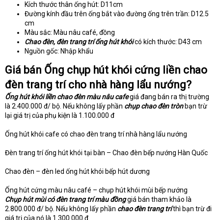
Kích thước thân ống hút: D11cm
Đường kính đầu trên ống bắt vào đường ống trên trần: D12.5
cm
Màu sắc: Màu nâu café, đồng
Chao đèn, đèn trang trí ống hút khói
có kích thước: D43 cm
Nguồn gốc: Nhập khẩu
Giá bán Ống chụp hút khói cứng liền chao
đèn trang trí cho nhà hàng lẩu nướng?
Ống hút khói liền chao đèn màu nâu cafe
giá đang bán ra thị trường
là 2.400.000 đ/ bộ. Nếu không lấy phần
chụp chao đèn tròn
bạn trừ
lại giá trị của phụ kiện là 1.100.000 đ
Ống hút khói cafe có chao đèn trang trí nhà hàng lẩu nướng
Đèn trang trí ống hút khói tại bàn – Chao đèn bếp nướng Hàn Quốc
Chao đèn – đèn led ống hút khói bếp hút dương
Ống hút cứng màu nâu café – chụp hút khói mùi bếp nướng
Chụp hút mùi có đèn trang trí màu đồng
giá bán tham khảo là
2.800.000 đ/ bộ. Nếu không lấy phần
chao đèn trang trí
thì bạn trừ đi
giá trị của nó là 1.300.000 đ