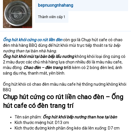
e
bepnuongnhahang
r
Thành viên cấp 1
Ống hút khói cứng co rút liền đèn
còn gọi là Chụp hút cafe có chao
đèn nhà hàng BBQ dùng để hút khói mùi trực tiếp thoát ra từ
bếp
nướng than tại bàn nhà hàng.
Ống hút khói mùi tại bàn bếp lẩu nướng
không khói loại ống cứng có
2 màu được các chủ nhà hàng lựa chọn nhiều đó là màu nâu cafe,
màu đồng.
Chao đèn – đèn trang trí
đi kèm có 2 bóng đèn led, ánh
sáng dịu nhẹ, thanh mát, yên bình.
Ống hút khói có chao đèn màu nâu cafe hệ thống nướng không khói
BBQ
Chụp hút cứng co rút liền chao đèn – Ống
hút cafe có đèn trang trí
Tên sản phẩm:
Ống hút khói bếp nướng than hoa tại bàn
Kích thước miệng hút: D13 cm
Kích thước đường kính phần ống kéo dài lên xuống: D7 cm