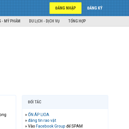
ĐĂNG NHẬP
ĐĂNG KÝ
 - MỸ PHẨM
DU LỊCH - DỊCH VỤ
TỔNG HỢP
ĐỐI TÁC
rong
»
ỔN ÁP LIOA
»
đăng tin rao vặt
» Vào
Facebook Group
để SPAM