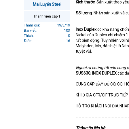
Kích thước
: Sản xuất theo yê
r
Mai Luyến Steel
t
Số lượng
: Nhận sản xuất và c
e
Thành viên cấp 1
r
Tham gia
19/3/19
Inox Duplex
có khả năng chốn
Bài viết
103
Nickel của Duplex chỉ chiếm 1
Thích
0
rất biến động. Tuy nhiên với
Điểm
16
Molybden, Mn, đặc biệt là Ni
tuyệt vời.
Ngoài ra chúng tôi còn cung 
SUS630, INOX DUPLEX
các dạ
CUNG CẤP ĐẦY ĐỦ CO, CQ, 
KÍ HĐ GIÁ CFR/CIF TRỰC TIẾ
HỖ TRỢ KHÁCH NỘI ĐỊA NHẬ
-------------------------------------
Thông tin liên hệ: