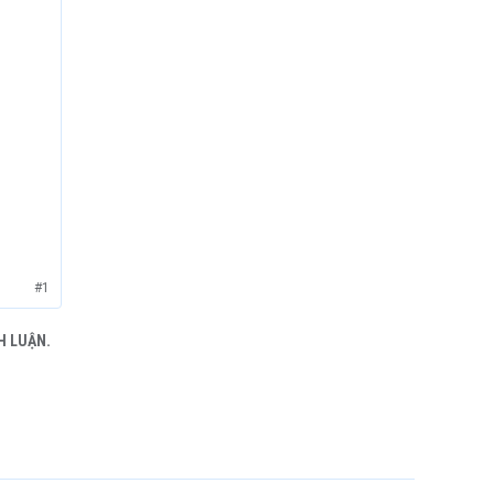
#1
H LUẬN.