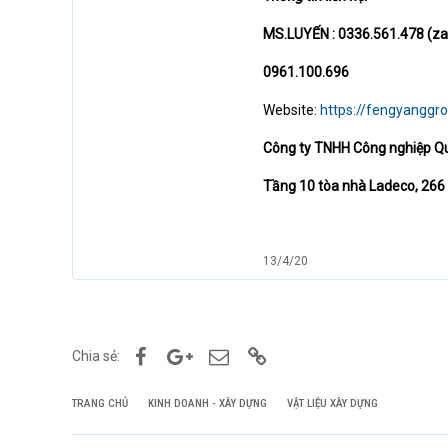
MS.LUYẾN : 0336.561.478 (za
0961.100.696
Website:
https://fengyanggr
Công ty TNHH Công nghiệp Q
Tầng 10 tòa nhà Ladeco, 266 Đ
13/4/20
Facebook
Google+
Email
Link
Chia sẻ:
TRANG CHỦ
KINH DOANH - XÂY DỰNG
VẬT LIỆU XÂY DỰNG