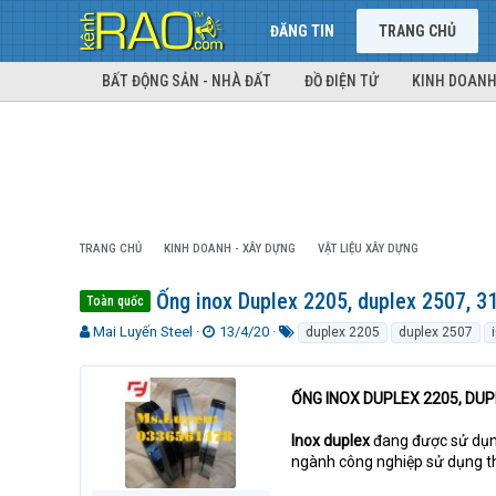
ĐĂNG TIN
TRANG CHỦ
BẤT ĐỘNG SẢN - NHÀ ĐẤT
ĐỒ ĐIỆN TỬ
KINH DOANH
TRANG CHỦ
KINH DOANH - XÂY DỰNG
VẬT LIỆU XÂY DỰNG
Ống inox Duplex 2205, duplex 2507, 
Toàn quốc
T
N
T
Mai Luyến Steel
13/4/20
duplex 2205
duplex 2507
h
g
ừ
r
à
k
e
y
h
ỐNG INOX DUPLEX 2205, DUP
a
g
ó
d
ử
a
Inox duplex
đang được sử dụn
s
i
ngành công nghiệp sử dụng thé
t
a