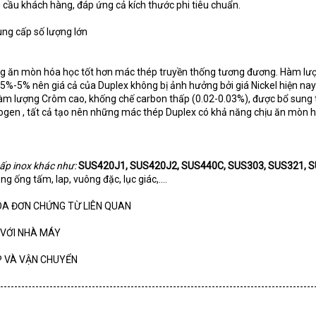
u cầu khách hàng, đáp ứng cả kích thước phi tiêu chuẩn.
ung cấp số lượng lớn
g ăn mòn hóa học tốt hơn mác thép truyền thống tương đương. Hàm lư
.5%-5% nên giá cả của Duplex không bị ảnh hưởng bởi giá Nickel hiện na
 hàm lượng Crôm cao, khống chế carbon thấp (0.02-0.03%), được bổ sung
trogen , tất cả tạo nên những mác thép Duplex có khả năng chịu ăn mòn 
cấp inox khác như:
SUS420J1, SUS420J2, SUS440C, SUS303, SUS321, S
ng ống tấm, lap, vuông đặc, lục giác,….
HÓA ĐƠN CHỨNG TỪ LIÊN QUAN
P VỚI NHÀ MÁY
P VÀ VẬN CHUYỂN
-----------------------------------------------------------------------------------------