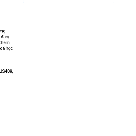
ợng
y đang
 thêm
hoá học
US409,
-