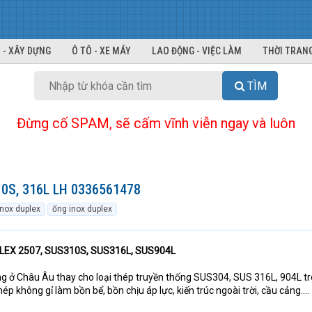
 - XÂY DỰNG
Ô TÔ - XE MÁY
LAO ĐỘNG - VIỆC LÀM
THỜI TRANG
TÌM
Đừng cố SPAM, sẽ cấm vĩnh viễn ngay và luôn
310S, 316L LH 0336561478
inox duplex
ống inox duplex
LEX 2507, SUS310S, SUS316L, SUS904L
g ở Châu Âu thay cho loại thép truyền thống SUS304, SUS 316L, 904L t
p không gỉ làm bồn bể, bồn chịu áp lực, kiến trúc ngoài trời, cầu cảng….