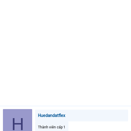
a
r
t
e
r
Huedandatflex
H
Thành viên cấp 1