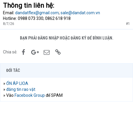
Thông tin liên hệ:
Email:
dandatflex@gmail.com
;
sale@dandat.com.vn
Hotline: 0988 073 330; 0862 618 918
8/7/26
#1
BẠN PHẢI ĐĂNG NHẬP HOẶC ĐĂNG KÝ ĐỂ BÌNH LUẬN.
Facebook
Google+
Email
Link
Chia sẻ:
ĐỐI TÁC
»
ỔN ÁP LIOA
»
đăng tin rao vặt
» Vào
Facebook Group
để SPAM