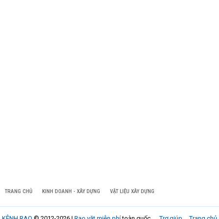
TRANG CHỦ
KINH DOANH - XÂY DỰNG
VẬT LIỆU XÂY DỰNG
KÊNH RAO
© 2012-2026 |
Rao vặt miễn phí
toàn quốc
Trợ giúp
Trang chủ