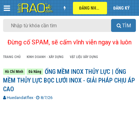
ĐĂNG NHẬP
ĐĂNG KÝ
TÌM
Đừng cố SPAM, sẽ cấm vĩnh viễn ngay và luôn
TRANG CHỦ
KINH DOANH - XÂY DỰNG
VẬT LIỆU XÂY DỰNG
ỐNG MỀM INOX THỦY LỰC | ỐNG
Hồ Chí Minh
Đà Nẵng
MỀM THỦY LỰC BỌC LƯỚI INOX - GIẢI PHÁP CHỊU ÁP
CAO
T
N
Huedandatflex
8/7/26
h
g
r
à
e
y
a
g
d
ử
s
i
t