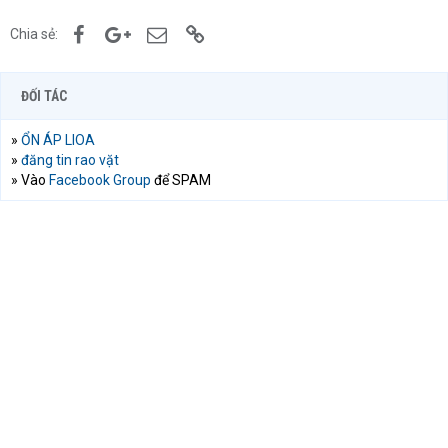
Facebook
Google+
Email
Link
Chia sẻ:
ĐỐI TÁC
»
ỔN ÁP LIOA
»
đăng tin rao vặt
» Vào
Facebook Group
để SPAM