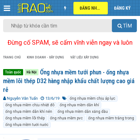
ĐĂNG NHẬP
ĐĂNG KÝ
TÌM
Đừng cố SPAM, sẽ cấm vĩnh viễn ngay và luôn
TRANG CHỦ
KINH DOANH - XÂY DỰNG
VẬT LIỆU XÂY DỰNG
Ống nhựa mềm tưới phun - ống nhựa
Toàn quốc
Hà Nội
mềm lõi thép D32 hàng nhập khẩu chất lượng cao giá
rẻ
T
N
T
Nguyễn Văn Tuấn
13/6/19
ống nhựa mềm chịu áp lực
h
g
ừ
ống nhựa mềm chịu nhiệt đô
ống nhựa mềm dẫn khí
r
à
k
ống nhựa mềm dẫn khí nén
ống nhựa mềm dẫn xăng dầu
e
y
h
ống nhựa mềm lõi thép
ống nhựa mềm pvc
ống nhựa mềm trắng trong
a
g
ó
ống nhựa mềm tưới nước
d
ử
a
s
i
t