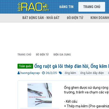
ĐĂNG TIN
TRANG CHỦ
BẤT ĐỘNG SẢN - NHÀ ĐẤT
ĐỒ ĐIỆN TỬ
KINH DOANH
TRANG CHỦ
ĐỒ ĐIỆN TỬ
ĐIỆN GIA DỤNG
Ống ruột gà lõi thép đàn hồi, Ống kẽm
Toàn quốc
T
N
T
huongdaycap
26/2/25
ống kẽm
ống luồn dây điện
h
g
ừ
r
à
k
e
y
h
Ống ghen được sử dụng rộng rã
a
g
ó
trường, tránh va chạm các vậ
d
ử
a
s
i
- Kết cấu:
t
+ Thép mạ kẽm (Pre-gavalnize
a