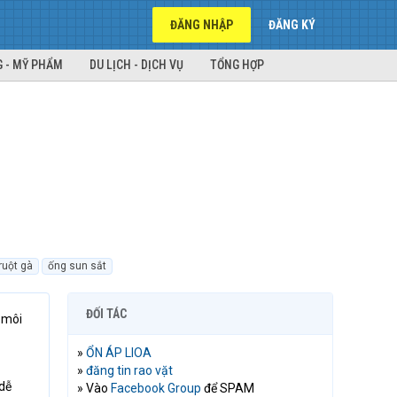
ĐĂNG NHẬP
ĐĂNG KÝ
 - MỸ PHẨM
DU LỊCH - DỊCH VỤ
TỔNG HỢP
ruột gà
ống sun sắt
ĐỐI TÁC
 môi
»
ỔN ÁP LIOA
»
đăng tin rao vặt
 dễ
» Vào
Facebook Group
để SPAM