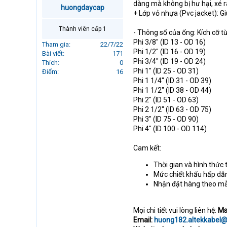
dàng mà không bị hư hại, xé r
r
huongdaycap
+ Lớp vỏ nhựa (Pvc jacket): 
t
e
Thành viên cấp 1
- Thông số của ống: Kích cỡ t
r
Phi 3/8" (ID 13 - OD 16)
Tham gia
22/7/22
Phi 1/2" (ID 16 - OD 19)
Bài viết
171
Phi 3/4" (ID 19 - OD 24)
Thích
0
Phi 1" (ID 25 - OD 31)
Điểm
16
Phi 1 1/4" (ID 31 - OD 39)
Phi 1 1/2" (ID 38 - OD 44)
Phi 2" (ID 51 - OD 63)
Phi 2 1/2" (ID 63 - OD 75)
Phi 3" (ID 75 - OD 90)
Phi 4" (ID 100 - OD 114)
Cam kết:
Thời gian và hình thức 
Mức chiết khấu hấp dẫn,
Nhận đặt hàng theo mẫu
Mọi chi tiết vui lòng liên hệ:
Ms
Email:
huong182.altekkabel