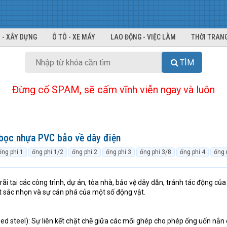
 - XÂY DỰNG
Ô TÔ - XE MÁY
LAO ĐỘNG - VIỆC LÀM
THỜI TRANG
TÌM
Đừng cố SPAM, sẽ cấm vĩnh viễn ngay và luôn
 bọc nhựa PVC bảo về dây điện
ống phi 1
ống phi 1/2
ống phi 2
ống phi 3
ống phi 3/8
ống phi 4
ống 
i tại các công trình, dự án, tòa nhà, bảo vệ dây dẫn, tránh tác động của
t sắc nhọn và sự cắn phá của một số động vật.
d steel): Sự liên kết chặt chẽ giữa các mối ghép cho phép ống uốn nắn