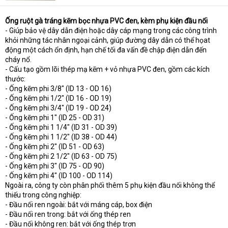
t
e
Ống ruột gà tráng kẽm bọc nhựa PVC đen, kèm phụ kiện đầu nối
r
- Giúp bảo vệ dây dẫn điện hoặc dây cáp mạng trong các công trình
khỏi những tác nhân ngoại cảnh, giúp đường dây dẫn có thể họat
động một cách ổn định, hạn chế tối đa vấn đề chập điện dẫn đến
cháy nổ.
- Cấu tạo gồm lõi thép mạ kẽm + vỏ nhựa PVC đen, gồm các kích
thước:
- Ống kẽm phi 3/8" (ID 13 - OD 16)
- Ống kẽm phi 1/2" (ID 16 - OD 19)
- Ống kẽm phi 3/4" (ID 19 - OD 24)
- Ống kẽm phi 1" (ID 25 - OD 31)
- Ống kẽm phi 1 1/4" (ID 31 - OD 39)
- Ống kẽm phi 1 1/2" (ID 38 - OD 44)
- Ống kẽm phi 2" (ID 51 - OD 63)
- Ống kẽm phi 2 1/2" (ID 63 - OD 75)
- Ống kẽm phi 3" (ID 75 - OD 90)
- Ống kẽm phi 4" (ID 100 - OD 114)
Ngoài ra, công ty còn phân phối thêm 5 phụ kiện đầu nối không thể
thiếu trong công nghiệp:
- Đầu nối ren ngoài: bắt với máng cáp, box điện
- Đầu nối ren trong: bắt với ống thép ren
- Đầu nối không ren: bắt với ống thép trơn