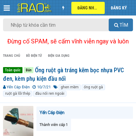
ĐĂNG NHẬP
ĐĂNG KÝ
TÌM
Đừng cố SPAM, sẽ cấm vĩnh viễn ngay và luôn
TRANG CHỦ
ĐỒ ĐIỆN TỬ
ĐIỆN GIA DỤNG
Ống ruột gà tráng kẽm bọc nhựa PVC
Toàn quốc
Bán
đen, kèm phụ kiện đầu nối
T
N
T
Yến Cáp Điện
10/7/21
ghen mềm
ống ruột gà
h
g
ừ
ruột gà lõi thép
đầu nối ren ngoài
r
à
k
e
y
h
a
g
ó
Yến Cáp Điện
d
ử
a
s
i
t
Thành viên cấp 1
a
r