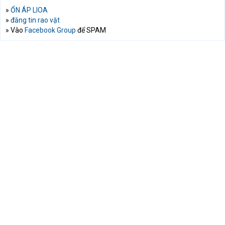
»
ỔN ÁP LIOA
»
đăng tin rao vặt
» Vào
Facebook Group
để SPAM