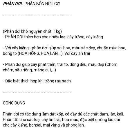
e
PHÂN DƠI
- PHÂN BÓN HỮU CƠ
r
-----------------------------------------------
(Phân dơi khô nguyên chất_1kg)
- PHÂN DƠI thích hợp cho nhiều loại cây trồng, cây kiểng
- Với cây kiểng - phân dơi giúp sai hoa, màu sắc đẹp, chuẩn mùa hoa,
bông to (HOA HỒNG, HOA LAN,...). Với cây ăn trái
- Phân dơi giúp cây phát triển, trái to, đồng đều, màu đẹp (Chôm
chôm, sầu riêng, măng cụt,...)
- Đặc biệt thích hợp khi trồng rau sạch.
-----------------------------------------------
CÔNG DỤNG
Phân dơi có tác dụng làm đất xốp, có đầy đủ các chất đạm, lân, kali.
Phân tốt cho các loại cây ăn trái, hoa màu, đặc biệt dưỡng lâu dài
cho cây kiểng, bonsai, mai vàng và phong lan.