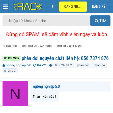
ĐĂNG NHẬP
ĐĂNG KÝ
TÌM
Đừng cố SPAM, sẽ cấm vĩnh viễn ngay và luôn
TRANG CHỦ
KINH DOANH - XÂY DỰNG
MUA BÁN QUA MẠNG
phân dơi nguyên chất liên hệ: 056 7374 876
Hồ Chí Minh
T
N
T
ngông nghiệp 5.0
8/6/21
0567374876
phân bón
phân dê
h
g
ừ
phân dơi
r
à
k
e
y
h
a
g
ó
ngông nghiệp 5.0
N
d
ử
a
s
i
t
Thành viên cấp 1
a
r
t