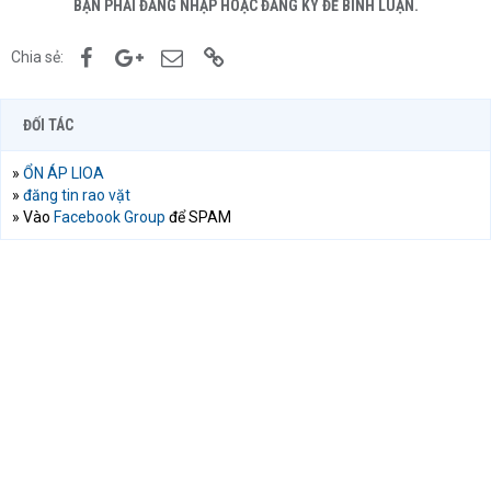
BẠN PHẢI ĐĂNG NHẬP HOẶC ĐĂNG KÝ ĐỂ BÌNH LUẬN.
Facebook
Google+
Email
Link
Chia sẻ:
ĐỐI TÁC
»
ỔN ÁP LIOA
»
đăng tin rao vặt
» Vào
Facebook Group
để SPAM