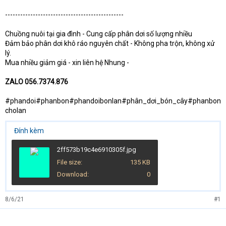
-----------------------------------------------
Chuồng nuôi tại gia đình - Cung cấp phân dơi số lượng nhiều
Đảm bảo phân dơi khô ráo nguyên chất - Không pha trộn, không xử
lý.
Mua nhiều giảm giá - xin liên hệ Nhung -
ZALO 056.7374.876
#phandoi#phanbon#phandoibonlan#phân_dơi_bón_cây#phanbon
cholan
Đính kèm
2ff573b19c4e6910305f.jpg
File size
135 KB
Download
0
8/6/21
#1