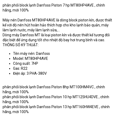
t
phân phối block lạnh Danfoss Piston 7 hp MT80HP4AVE , chính
e
hãng, mới 100%
r
Máy nén Danfoss MT80HP4AVE là dòng block piston kín, được thiết
kế với độ nén hút hoàn hảo thích hợp cho kho lạnh bảo quản, máy
làm lạnh nước, máy làm lạnh sữa,…
Dòng máy Danfoss MT là loại piston kín và được thiết kế tương đối
đặc biệt để ứng dụng tốt cho nhiệt độ bay hơi trung bình và cao.
THÔNG SỐ KỸ THUẬT:
Tên máy nén: Danfoss
Model: MT80HP4AVE
Công suất: 7HP
Gas: R22
Điện áp: 3 PHA-380V
phân phối block lạnh Danfoss Piston 8hp MT100HM4VC , chính
hãng, mới 100%
phân phối block lạnh Danfoss Piston 10 hp MT125HU4DVE , chính
hãng, mới 100%
phân phối block lạnh Danfoss Piston 13 hp MT160HW4EVE , chính
hãng, mới 100%