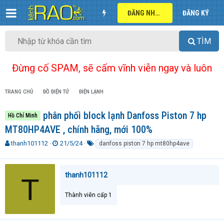
ĐĂNG NHẬP
ĐĂNG KÝ
TÌM
Đừng cố SPAM, sẽ cấm vĩnh viễn ngay và luôn
TRANG CHỦ
ĐỒ ĐIỆN TỬ
ĐIỆN LẠNH
phân phối block lạnh Danfoss Piston 7 hp
Hồ Chí Minh
MT80HP4AVE , chính hãng, mới 100%
T
N
T
thanh101112
21/5/24
danfoss piston 7 hp mt80hp4ave
h
g
ừ
r
à
k
e
y
h
thanh101112
T
a
g
ó
d
ử
a
Thành viên cấp 1
s
i
t
a
r