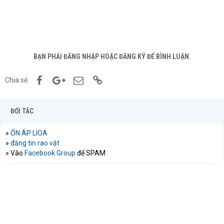
BẠN PHẢI ĐĂNG NHẬP HOẶC ĐĂNG KÝ ĐỂ BÌNH LUẬN.
Facebook
Google+
Email
Link
Chia sẻ:
ĐỐI TÁC
»
ỔN ÁP LIOA
»
đăng tin rao vặt
» Vào
Facebook Group
để SPAM