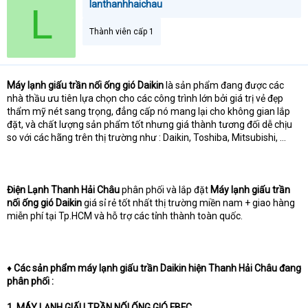
lanthanhhaichau
L
Thành viên cấp 1
Máy lạnh giấu trần nối ống gió Daikin
là sản phẩm đang được các
nhà thầu ưu tiên lựa chọn cho các công trình lớn bởi giá trị vẻ đẹp
thẩm mỹ nét sang trọng, đẳng cấp nó mang lại cho không gian lắp
đặt, và chất lượng sản phẩm tốt nhưng giá thành tương đối dễ chịu
so với các hãng trên thị trường như : Daikin, Toshiba, Mitsubishi, …
Điện Lạnh Thanh Hải Châu
phân phối và lắp đặt
Máy lạnh giấu trần
nối ống gió Daikin
giá sỉ rẻ tốt nhất thị trường miền nam + giao hàng
miễn phí tại Tp.HCM và hỗ trợ các tỉnh thành toàn quốc.
♦
Các sản phẩm máy lạnh giấu trần Daikin hiện Thanh Hải Châu đang
phân phối :
1. MÁY LẠNH GIẤU TRẦN NỐI ỐNG GIÓ FBFC