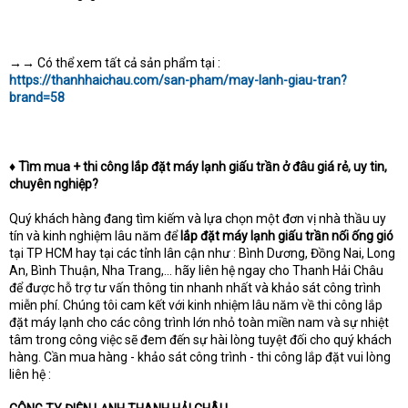
→
→
Có thể xem tất cả sản phẩm tại :
https://thanhhaichau.com/san-pham/may-lanh-giau-tran?
brand=58
♦ Tìm mua + thi công lắp đặt máy lạnh giấu trần ở đâu giá rẻ, uy tin,
chuyên nghiệp?
Quý khách hàng đang tìm kiếm và lựa chọn một đơn vị nhà thầu uy
tín và kinh nghiệm lâu năm để
lắp đặt máy lạnh giấu trần nối ống gió
tại TP HCM hay tại các tỉnh lân cận như : Bình Dương, Đồng Nai, Long
An, Bình Thuận, Nha Trang,... hãy liên hệ ngay cho Thanh Hải Châu
để được hỗ trợ tư vấn thông tin nhanh nhất và khảo sát công trình
miễn phí. Chúng tôi cam kết với kinh nhiệm lâu năm về thi công lắp
đặt máy lạnh cho các công trình lớn nhỏ toàn miền nam và sự nhiệt
tâm trong công việc sẽ đem đến sự hài lòng tuyệt đối cho quý khách
hàng. Cần mua hàng - khảo sát công trình - thi công lắp đặt vui lòng
liên hệ :