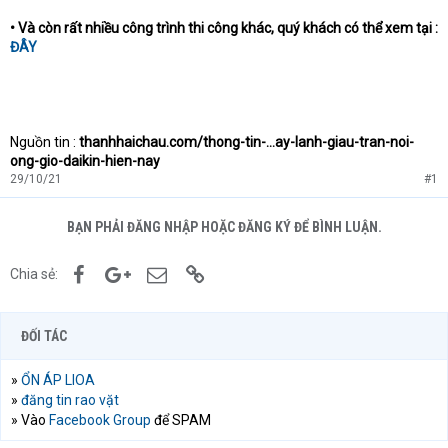
• Và còn rất nhiều công trình thi công khác, quý khách có thể xem tại :
ĐÂY
Nguồn tin :
thanhhaichau.com/thong-tin-...ay-lanh-giau-tran-noi-
ong-gio-daikin-hien-nay
29/10/21
#1
BẠN PHẢI ĐĂNG NHẬP HOẶC ĐĂNG KÝ ĐỂ BÌNH LUẬN.
Facebook
Google+
Email
Link
Chia sẻ:
ĐỐI TÁC
»
ỔN ÁP LIOA
»
đăng tin rao vặt
» Vào
Facebook Group
để SPAM