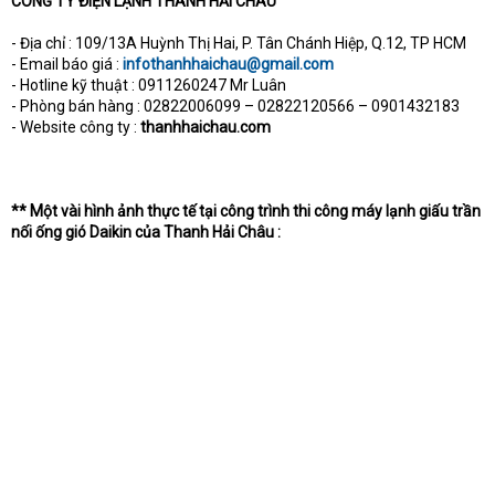
CÔNG TY ĐIỆN LẠNH THANH HẢI CHÂU
- Địa chỉ : 109/13A Huỳnh Thị Hai, P. Tân Chánh Hiệp, Q.12, TP HCM
- Email báo giá :
infothanhhaichau@gmail.com
- Hotline kỹ thuật : 0911260247 Mr Luân
- Phòng bán hàng : 02822006099 – 02822120566 – 0901432183
- Website công ty :
thanhhaichau.com
** Một vài hình ảnh thực tế tại công trình thi công máy lạnh giấu trần
nối ống gió Daikin của Thanh Hải Châu :