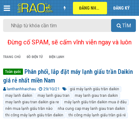
ĐĂNG NHẬP
ĐĂNG KÝ
TÌM
Đừng cố SPAM, sẽ cấm vĩnh viễn ngay và luôn
TRANG CHỦ
ĐỒ ĐIỆN TỬ
ĐIỆN LẠNH
Phân phối, lắp đặt máy lạnh giấu trần Daikin
Toàn quốc
giá rẻ nhất miền Nam
T
N
T
lanthanhhaichau
29/10/21
giá máy lạnh giấu trần daikin
h
g
ừ
may lanh daikin
may lanh giau tran
may lanh giau tran daikin
r
à
k
may lanh giau tran daikin gia re
máy lạnh giấu trần daikin mua ở đâu
e
y
h
nên mua lạnh giấu trần nào
nha cung cap may lanh giau tran daikin
a
g
ó
thi công máy lạnh giấu trần daikin
thi công máy lạnh giấu trần giá rẻ
d
ử
a
s
i
t
a
r