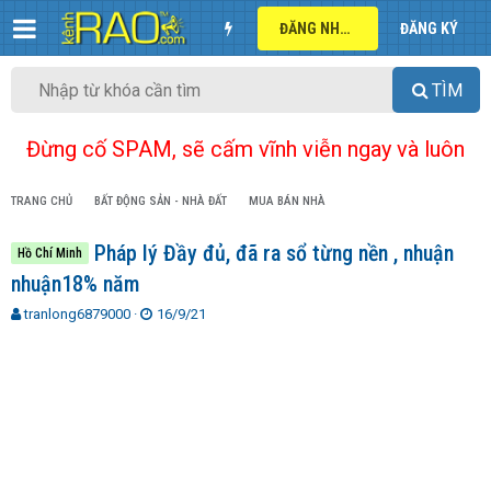
ĐĂNG NHẬP
ĐĂNG KÝ
TÌM
Đừng cố SPAM, sẽ cấm vĩnh viễn ngay và luôn
TRANG CHỦ
BẤT ĐỘNG SẢN - NHÀ ĐẤT
MUA BÁN NHÀ
Pháp lý Đầy đủ, đã ra sổ từng nền , nhuận
Hồ Chí Minh
nhuận18% năm
T
N
tranlong6879000
16/9/21
h
g
r
à
e
y
a
g
d
ử
s
i
t
a
r