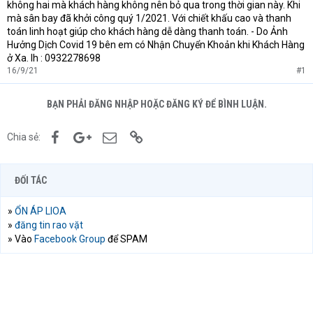
không hai mà khách hàng không nên bỏ qua trong thời gian này. Khi
mà sân bay đã khởi công quý 1/2021. Với chiết khấu cao và thanh
toán linh hoạt giúp cho khách hàng dễ dàng thanh toán. - Do Ảnh
Hưởng Dịch Covid 19 bên em có Nhận Chuyển Khoản khi Khách Hàng
ở Xa. lh : 0932278698
16/9/21
#1
BẠN PHẢI ĐĂNG NHẬP HOẶC ĐĂNG KÝ ĐỂ BÌNH LUẬN.
Facebook
Google+
Email
Link
Chia sẻ:
ĐỐI TÁC
»
ỔN ÁP LIOA
»
đăng tin rao vặt
» Vào
Facebook Group
để SPAM