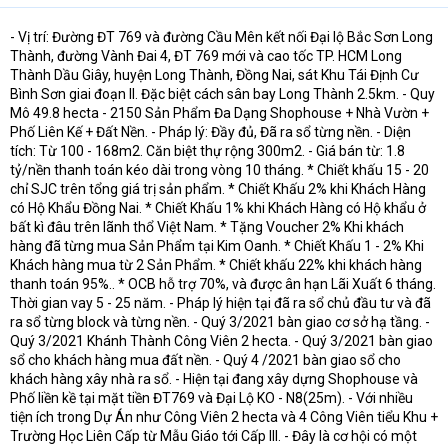
- Vị trí: Đường ĐT 769 và đường Cầu Mên kết nối Đại lộ Bắc Sơn Long
Thành, đường Vành Đai 4, ĐT 769 mới và cao tốc TP. HCM Long
Thành Dầu Giây, huyện Long Thành, Đồng Nai, sát Khu Tái Định Cư
Bình Sơn giai đoạn II. Đặc biệt cách sân bay Long Thành 2.5km. - Quy
Mô 49.8 hecta - 2150 Sản Phẩm Đa Dạng Shophouse + Nhà Vườn +
Phố Liên Kế + Đất Nền. - Pháp lý: Đầy đủ, Đã ra sổ từng nền. - Diện
tích: Từ 100 - 168m2. Căn biệt thự rộng 300m2. - Giá bán từ: 1.8
tỷ/nền thanh toán kéo dài trong vòng 10 tháng. * Chiết khấu 15 - 20
chỉ SJC trên tổng giá trị sản phẩm. * Chiết Khấu 2% khi Khách Hàng
có Hộ Khẩu Đồng Nai. * Chiết Khấu 1% khi Khách Hàng có Hộ khẩu ở
bất kì đâu trên lãnh thổ Việt Nam. * Tặng Voucher 2% Khi khách
hàng đã từng mua Sản Phẩm tại Kim Oanh. * Chiết Khấu 1 - 2% Khi
Khách hàng mua từ 2 Sản Phẩm. * Chiết khấu 22% khi khách hàng
thanh toán 95%.. * OCB hỗ trợ 70%, và được ân hạn Lãi Xuất 6 tháng.
Thời gian vay 5 - 25 năm. - Pháp lý hiện tại đã ra sổ chủ đầu tư và đã
ra sổ từng block và từng nền. - Quý 3/2021 bàn giao cơ sở hạ tầng. -
Quý 3/2021 Khánh Thành Công Viên 2 hecta. - Quý 3/2021 bàn giao
sổ cho khách hàng mua đất nền. - Quý 4 /2021 bàn giao sổ cho
khách hàng xây nhà ra sổ. - Hiện tại đang xây dựng Shophouse và
Phố liền kề tại mặt tiền ĐT769 và Đại Lộ KO - N8(25m). - Với nhiều
tiện ích trong Dự Án như Công Viên 2 hecta và 4 Công Viên tiểu Khu +
Trường Học Liên Cấp từ Mẫu Giáo tới Cấp III. - Đây là cơ hội có một