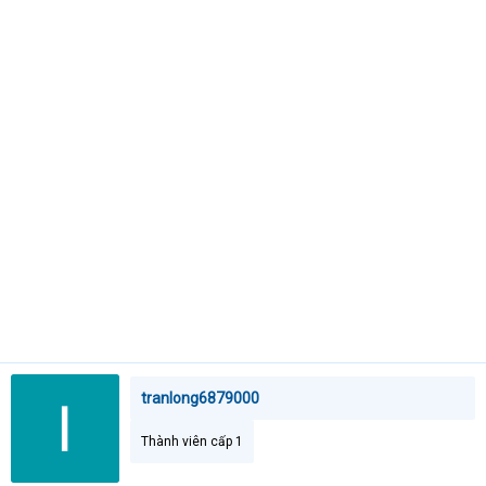
t
e
r
tranlong6879000
Thành viên cấp 1