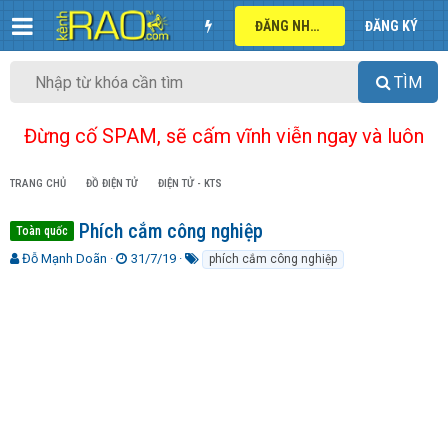
ĐĂNG NHẬP
ĐĂNG KÝ
TÌM
Đừng cố SPAM, sẽ cấm vĩnh viễn ngay và luôn
TRANG CHỦ
ĐỒ ĐIỆN TỬ
ĐIỆN TỬ - KTS
Phích cắm công nghiệp
Toàn quốc
T
N
T
Đỗ Mạnh Doãn
31/7/19
phích cắm công nghiệp
h
g
ừ
r
à
k
e
y
h
a
g
ó
d
ử
a
s
i
t
a
r
t