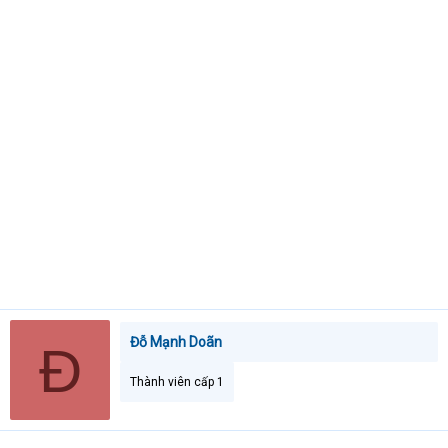
e
r
Đỗ Mạnh Doãn
Đ
Thành viên cấp 1