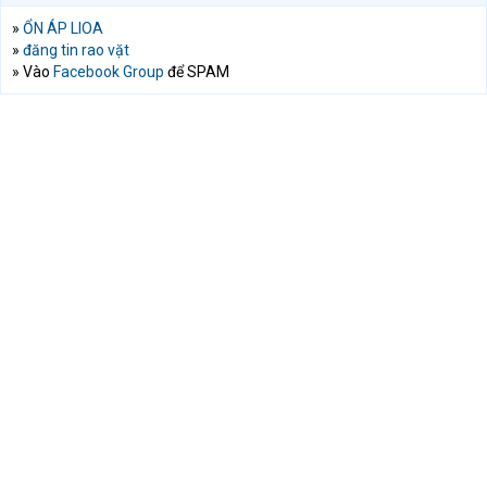
»
ỔN ÁP LIOA
»
đăng tin rao vặt
» Vào
Facebook Group
để SPAM