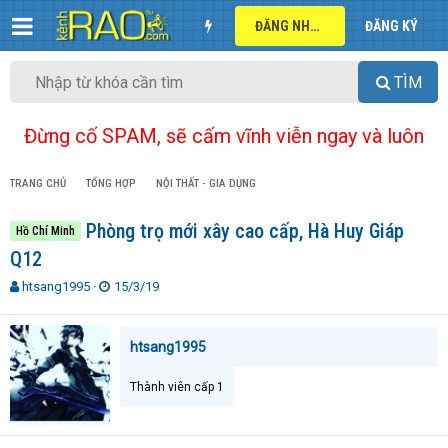
ĐĂNG NHẬP
ĐĂNG KÝ
TÌM
Đừng cố SPAM, sẽ cấm vĩnh viễn ngay và luôn
TRANG CHỦ
TỔNG HỢP
NỘI THẤT - GIA DỤNG
Phòng trọ mới xây cao cấp, Hà Huy Giáp
Hồ Chí Minh
Q12
T
N
htsang1995
15/3/19
h
g
r
à
e
y
htsang1995
a
g
d
ử
Thành viên cấp 1
s
i
t
a
r