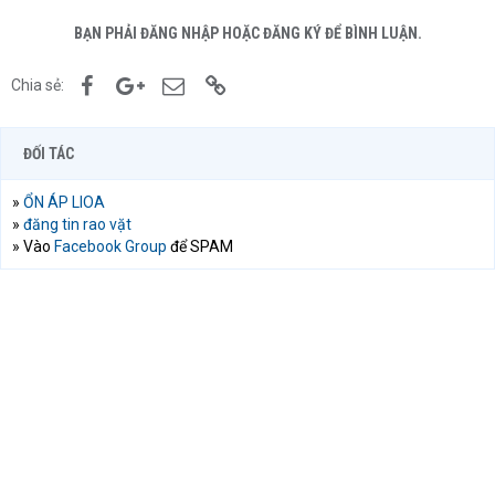
BẠN PHẢI ĐĂNG NHẬP HOẶC ĐĂNG KÝ ĐỂ BÌNH LUẬN.
Facebook
Google+
Email
Link
Chia sẻ:
ĐỐI TÁC
»
ỔN ÁP LIOA
»
đăng tin rao vặt
» Vào
Facebook Group
để SPAM