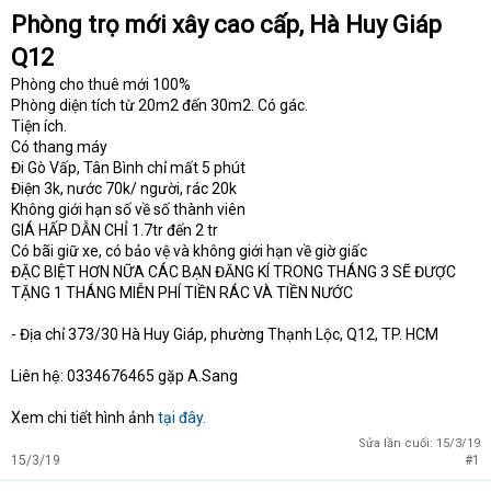
Phòng trọ mới xây cao cấp, Hà Huy Giáp
t
e
Q12
r
Phòng cho thuê mới 100%
Phòng diện tích từ 20m2 đến 30m2. Có gác.
Tiện ích.
Có thang máy
Đi Gò Vấp, Tân Bình chỉ mất 5 phút
Điện 3k, nước 70k/ người, rác 20k
Không giới hạn số về số thành viên
GIÁ HẤP DẪN CHỈ 1.7tr đến 2 tr
Có bãi giữ xe, có bảo vệ và không giới hạn về giờ giấc
ĐẶC BIỆT HƠN NỮA CÁC BẠN ĐĂNG KÍ TRONG THÁNG 3 SẼ ĐƯỢC
TẶNG 1 THÁNG MIỄN PHÍ TIỀN RÁC VÀ TIỀN NƯỚC
- Địa chỉ 373/30 Hà Huy Giáp, phường Thạnh Lộc, Q12, TP. HCM
Liên hệ: 0334676465 gặp A.Sang
Xem chi tiết hình ảnh
tại đây.
Sửa lần cuối:
15/3/19
15/3/19
#1